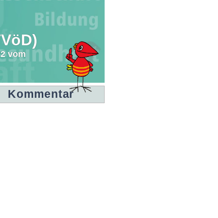
(TVöD)
22 vom
Kommentar