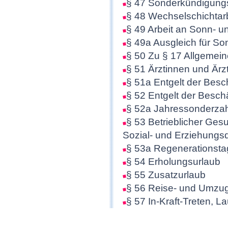
§ 47 Sonderkündigungsr
§ 48 Wechselschichtarb
§ 49 Arbeit an Sonn- u
§ 49a Ausgleich für So
§ 50 Zu § 17 Allgemei
§ 51 Ärztinnen und Ärz
§ 51a Entgelt der Besch
§ 52 Entgelt der Besch
§ 52a Jahressonderzah
§ 53 Betrieblicher Ges
Sozial- und Erziehungsd
§ 53a Regenerationst
§ 54 Erholungsurlaub
§ 55 Zusatzurlaub
§ 56 Reise- und Umzu
§ 57 In-Kraft-Treten, La