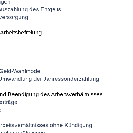
ngen
uszahlung des Entgelts
sversorgung
 Arbeitsbefreiung
t-Geld-Wahlmodell
 Umwandlung der Jahressonderzahlung
und Beendigung des Arbeitsverhältnisses
verträge
e
rbeitsverhältnisses ohne Kündigung
eitsverhältnisses