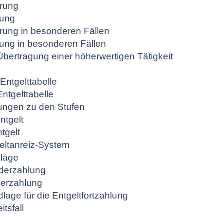
erung
rung
rung in besonderen Fällen
ung in besonderen Fällen
ertragung einer höherwertigen Tätigkeit
Entgelttabelle
ntgelttabelle
ungen zu den Stufen
ntgelt
tgelt
geltanreiz-System
läge
derzahlung
derzahlung
ge für die Entgeltfortzahlung
tsfall