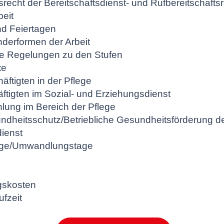
echt der Bereitschaftsdienst- und Rufbereitschafts
eit
nd Feiertagen
nderformen der Arbeit
ne Regelungen zu den Stufen
te
äftigten in der Pflege
äftigten im Sozial- und Erziehungsdienst
lung im Bereich der Pflege
undheitsschutz/Betriebliche Gesundheitsförderung de
ienst
age/Umwandlungstage
gskosten
ufzeit