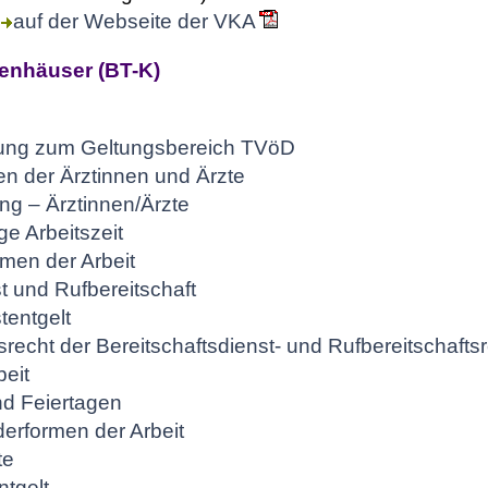
)
auf der Webseite der VKA
enhäuser (BT-K)
ung zum Geltungsbereich TVöD
en der Ärztinnen und Ärzte
ung – Ärztinnen/Ärzte
e Arbeitszeit
men der Arbeit
t und Rufbereitschaft
tentgelt
echt der Bereitschaftsdienst- und Rufbereitschafts
eit
nd Feiertagen
derformen der Arbeit
te
ntgelt