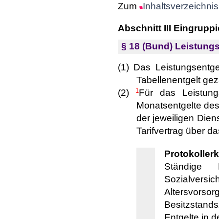
Zum
Inhaltsverzeichnis
Abschnitt III Eingrupp
§ 18 (Bund) Leistungs
(1) Das Leistungsentgel
Tabellenentgelt gez
1
(2)
Für das Leistun
Monatsentgelte des
der jeweiligen Dien
Tarifvertrag über d
Protokollerk
Ständige 
Sozialversic
Altersvors
Besitzstands
Entgelte in 