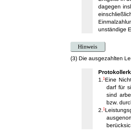
dagegen ins
einschlie
Einmalzahlu
unständige En
Hinweis
(3) Die ausgezahlten Le
Protokollerk
1
1.
Eine Nich
darf für
sind arb
bzw. durc
1
2.
Leistungs
ausgeno
berücksic