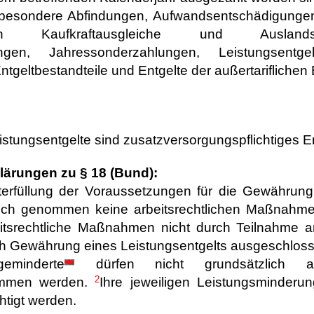
besondere Abfindungen, Aufwandsentschädigungen
ßlich Kaufkraftausgleiche und Auslandsve
ngen, Jahressonderzahlungen, Leistungsentgelt
tgeltbestandteile und Entgelte der außertariflichen 
istungsentgelte sind zusatzversorgungspflichtiges En
lärungen zu § 18 (Bund):
terfüllung der Voraussetzungen für die Gewährung
 sich genommen keine arbeitsrechtlichen Maßnahm
eitsrechtliche Maßnahmen nicht durch Teilnahme a
h Gewährung eines Leistungsentgelts ausgeschloss
geminderte
dürfen nicht grundsätzlich aus
2
mmen werden.
Ihre jeweiligen Leistungsminder
htigt werden.