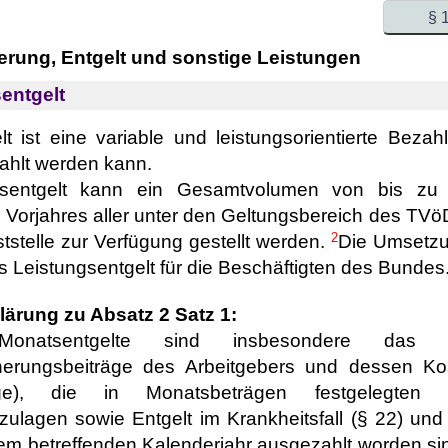
§ 
ierung, Entgelt und sonstige Leistungen
entgelt
t ist eine variable und leistungsorientierte Bezah
ahlt werden kann.
gsentgelt kann ein Gesamtvolumen von bis zu 
 Vorjahres aller unter den Geltungsbereich des TVö
2
ststelle zur Verfügung gestellt werden.
Die Umsetzu
as Leistungsentgelt für die Beschäftigten des Bundes
lärung zu Absatz 2 Satz 1:
Monatsentgelte sind insbesondere das Ta
herungsbeiträge des Arbeitgebers und dessen Kos
orge), die in Monatsbeträgen festgelegten Z
zulagen sowie Entgelt im Krankheitsfall (§ 22) und
dem betreffenden Kalenderjahr ausgezahlt worden si