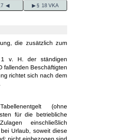
17 ◀
▶ § 18 VKA
lung, die zusätzlich zum
1 v. H. der ständigen
D fallenden Beschäftigten
ng richtet sich nach dem
.
bellenentgelt (ohne
ten für die betriebliche
ulagen einschließlich
 bei Urlaub, soweit diese
nd; nicht einbezogen sind