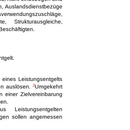
, Auslandsdienstbezüge
rwendungszuschläge,
e, Strukturausgleiche,
Beschäftigten.
tgelt.
 eines Leistungsentgelts
2
en auslösen.
Umgekehrt
n einer Zielvereinbarung
en.
 Leistungsentgelten
ungen sollen angemessen