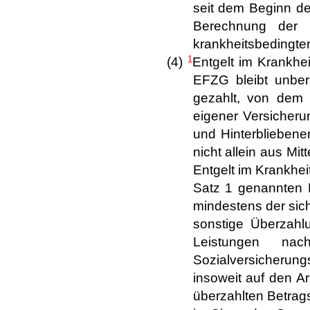
seit dem Beginn der
Berechnung der F
krankheitsbedingten
1
(4)
Entgelt im Krankhei
EFZG bleibt unber
gezahlt, von dem 
eigener Versicheru
und Hinterbliebene
nicht allein aus Mit
Entgelt im Krankhei
Satz 1 genannten F
mindestens der sic
sonstige Überzahl
Leistungen nac
Sozialversicherun
insoweit auf den A
überzahlten Betrag