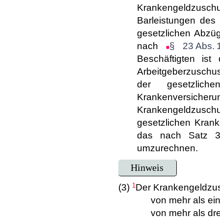
Krankengeldzusc
Barleistungen des 
gesetzlichen Abzü
nach
§ 23 Abs. 
Beschäftigten ist
Arbeitgeberzuschus
der gesetzlich
Krankenversiche
Krankengeldzusch
gesetzlichen Kran
das nach Satz 3 
umzurechnen.
Hinweis
1
(3)
Der Krankengeldzusc
von mehr als ei
von mehr als dr