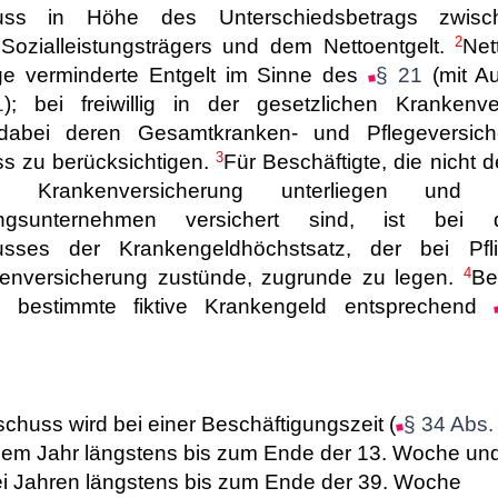
huss in Höhe des Unterschiedsbetrags zwisc
2
Sozialleistungsträgers und dem Nettoentgelt.
Net
ge verminderte Entgelt im Sinne des
§ 21
(mit A
1
); bei freiwillig in der gesetzlichen Krankenve
 dabei deren Gesamtkranken- und Pflegeversiche
3
s zu berücksichtigen.
Für Beschäftigte, die nicht d
en Krankenversicherung unterliegen und
rungsunternehmen versichert sind, ist be
usses der Krankengeldhöchstsatz, der bei Pfli
4
kenversicherung zustünde, zugrunde zu legen.
Be
bestimmte fiktive Krankengeld entsprechend
huss wird bei einer Beschäftigungszeit (
§ 34 Abs.
nem Jahr längstens bis zum Ende der 13. Woche un
ei Jahren längstens bis zum Ende der 39. Woche