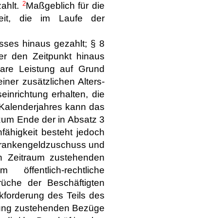
2
zahlt.
Maßgeblich für die
eit, die im Laufe der
isses hinaus gezahlt; § 8
r den Zeitpunkt hinaus
bare Leistung auf Grund
ner zusätzlichen Alters-
inrichtung erhalten, die
 Kalenderjahres kann das
 zum Ende der in Absatz 3
fähigkeit besteht jedoch
Krankengeldzuschuss und
n Zeitraum zustehenden
entlich-rechtliche
üche der Beschäftigten
kforderung des Teils des
hlung zustehenden Bezüge