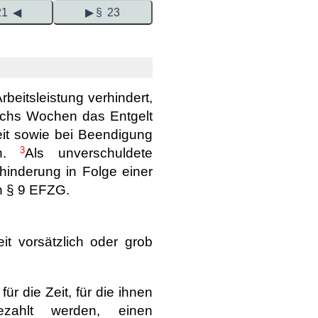
21 ◀
▶ § 23
beitsleistung verhindert,
 sechs Wochen das Entgelt
heit sowie bei Beendigung
3
en.
Als unverschuldete
rhinderung in Folge einer
n § 9 EFZG.
it vorsätzlich oder grob
r die Zeit, für die ihnen
ezahlt werden, einen