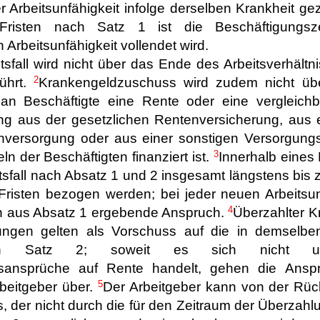
 Arbeitsunfähigkeit infolge derselben Krankheit ge
risten nach Satz 1 ist die Beschäftigungsz
 Arbeitsunfähigkeit vollendet wird.
tsfall wird nicht über das Ende des Arbeitsverhältn
2
ührt.
Krankengeldzuschuss wird zudem nicht übe
an Beschäftigte eine Rente oder eine vergleich
ng aus der gesetzlichen Rentenversicherung, aus ei
nversorgung oder aus einer sonstigen Versorgungse
3
teln der Beschäftigten finanziert ist.
Innerhalb eines
tsfall nach Absatz 1 und 2 insgesamt längstens bis
risten bezogen werden; bei jeder neuen Arbeitsun
4
h aus Absatz 1 ergebende Anspruch.
Überzahlter 
ungen gelten als Vorschuss auf die in demselbe
h Satz 2; soweit es sich nicht um öff
gsansprüche auf Rente handelt, gehen die Anspr
5
rbeitgeber über.
Der Arbeitgeber kann von der Rüc
s, der nicht durch die für den Zeitraum der Überza