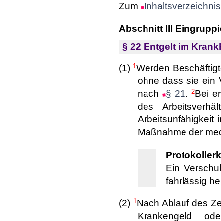
Zum
Inhaltsverzeichnis
Abschnitt III Eingrupp
§ 22 Entgelt im Krankh
1
(1)
Werden Beschäftigte
ohne dass sie ein 
2
nach
§ 21
.
Bei e
des Arbeitsverhä
Arbeitsunfähigkeit 
Maßnahme der mediz
Protokollerk
Ein Verschul
fahrlässig he
1
(2)
Nach Ablauf des Zei
Krankengeld ode