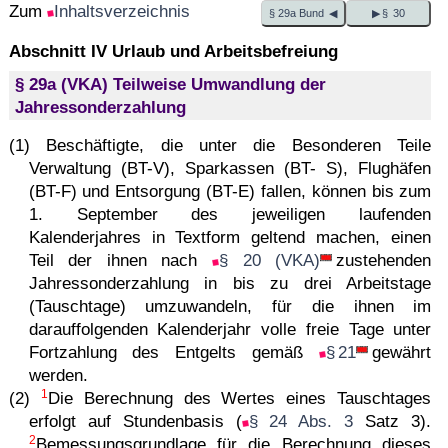
Zum
Inhaltsverzeichnis
§ 29a Bund ◀
▶ § 30
Abschnitt IV Urlaub und Arbeitsbefreiung
§ 29a (VKA) Teilweise Umwandlung der
Jahressonderzahlung
(1) Beschäftigte, die unter die Besonderen Teile
Verwaltung (BT-V), Sparkassen (BT- S), Flughäfen
(BT-F) und Entsorgung (BT-E) fallen, können bis zum
1. September des jeweiligen laufenden
Kalenderjahres in Textform geltend machen, einen
Teil der ihnen nach
§ 20 (VKA)
zustehenden
Jahressonderzahlung in bis zu drei Arbeitstage
(Tauschtage) umzuwandeln, für die ihnen im
darauffolgenden Kalenderjahr volle freie Tage unter
Fortzahlung des Entgelts gemäß
§ 21
gewährt
werden.
1
(2)
Die Berechnung des Wertes eines Tauschtages
erfolgt auf Stundenbasis (
§ 24 Abs. 3
Satz 3).
2
Bemessungsgrundlage für die Berechnung dieses