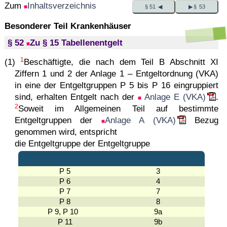
Zum
Inhaltsverzeichnis
§ 51 ◀
▶ § 53
Besonderer Teil Krankenhäuser
§ 52
Zu § 15 Tabellenentgelt
1
(1)
Beschäftigte, die nach dem Teil B Abschnitt XI
Ziffern 1 und 2 der Anlage 1 – Entgeltordnung (VKA)
in eine der Entgeltgruppen P 5 bis P 16 eingruppiert
sind, erhalten Entgelt nach der
Anlage E (VKA)
.
2
Soweit im Allgemeinen Teil auf bestimmte
Entgeltgruppen der
Anlage A (VKA)
Bezug
genommen wird, entspricht
die Entgeltgruppe der Entgeltgruppe
P 5
3
P 6
4
P 7
7
P 8
8
P 9, P 10
9a
P 11
9b