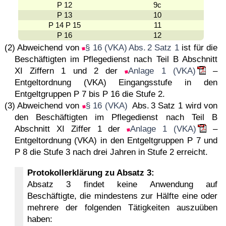
P 12
9c
P 13
10
P 14 P 15
11
P 16
12
(2) Abweichend von
§ 16 (VKA) Abs. 2 Satz 1
ist für die
Beschäftigten im Pflegedienst nach Teil B Abschnitt
XI Ziffern 1 und 2 der
Anlage 1 (VKA)
–
Entgeltordnung (VKA) Eingangsstufe in den
Entgeltgruppen P 7 bis P 16 die Stufe 2.
(3) Abweichend von
§ 16 (VKA)
Abs. 3 Satz 1 wird von
den Beschäftigten im Pflegedienst nach Teil B
Abschnitt XI Ziffer 1 der
Anlage 1 (VKA)
–
Entgeltordnung (VKA) in den Entgeltgruppen P 7 und
P 8 die Stufe 3 nach drei Jahren in Stufe 2 erreicht.
Protokollerklärung zu Absatz 3:
Absatz 3 findet keine Anwendung auf
Beschäftigte, die mindestens zur Hälfte eine oder
mehrere der folgenden Tätigkeiten auszuüben
haben: