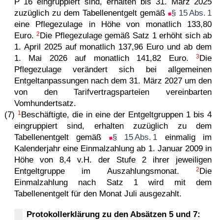
P 16 eingruppiert sind, erhalten bis 31. März 2025
zuzüglich zu dem Tabellenentgelt gemäß
§ 15 Abs. 1
eine Pflegezulage in Höhe von monatlich 133,80
2
Euro.
Die Pflegezulage gemäß Satz 1 erhöht sich ab
1. April 2025 auf monatlich 137,96 Euro und ab dem
3
1. Mai 2026 auf monatlich 141,82 Euro.
Die
Pflegezulage verändert sich bei allgemeinen
Entgeltanpassungen nach dem 31. März 2027 um den
von den Tarifvertragsparteien vereinbarten
Vomhundertsatz.
1
(7)
Beschäftigte, die in eine der Entgeltgruppen 1 bis 4
eingruppiert sind, erhalten zuzüglich zu dem
Tabellenentgelt gemäß
§ 15 Abs. 1
einmalig im
Kalenderjahr eine Einmalzahlung ab 1. Januar 2009 in
Höhe von 8,4 v.H. der Stufe 2 ihrer jeweiligen
2
Entgeltgruppe im Auszahlungsmonat.
Die
Einmalzahlung nach Satz 1 wird mit dem
Tabellenentgelt für den Monat Juli ausgezahlt.
Protokollerklärung zu den Absätzen 5 und 7: