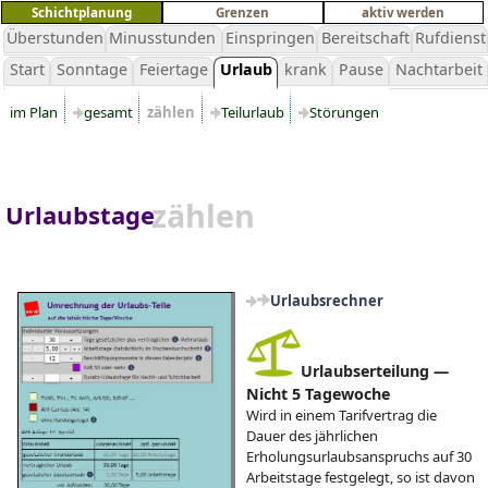
Schichtplanung
Grenzen
aktiv werden
Überstunden
Minusstunden
Einspringen
Bereitschaft
Rufdienst
Start
Sonntage
Feiertage
Urlaub
krank
Pause
Nachtarbeit
im Plan
gesamt
zählen
Teilurlaub
Störungen
zählen
Urlaubstage
Urlaubsrechner
Urlaubserteilung —
Nicht 5 Tagewoche
Wird in einem Tarifvertrag die
Dauer des jährlichen
Erholungsurlaubsanspruchs auf 30
Arbeitstage festgelegt, so ist davon