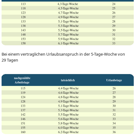
113
4,3-Tage-Woche
24
118
4,5-Tage-Woche
25
123
4,7-Tage-Woche
26
128
4,9-Tage-Woche
27
133
5,1-Tage-Woche
28
138
5,3-Tage-Woche
29
143
5,5-Tage-Woche
30
148
5,7-Tage-Woche
31
153
5,9-Tage-Woche
32
158
6,1-Tage-Woche
33
Bei einem vertraglichen Urlaubsanspruch in der 5-Tage-Woche von
29 Tagen
nachgezählte
tatsächlich
Urlaubstage
Arbeitstage
115
4,4-Tage-Woche
26
119
4,6-Tage-Woche
27
124
4,8-Tage-Woche
28
128
4,9-Tage-Woche
29
133
5,1-Tage-Woche
30
137
5,3-Tage-Woche
31
142
5,5-Tage-Woche
32
146
5,6-Tage-Woche
33
151
5,8-Tage-Woche
34
155
6,0-Tage-Woche
35
160
6,2-Tage-Woche
36