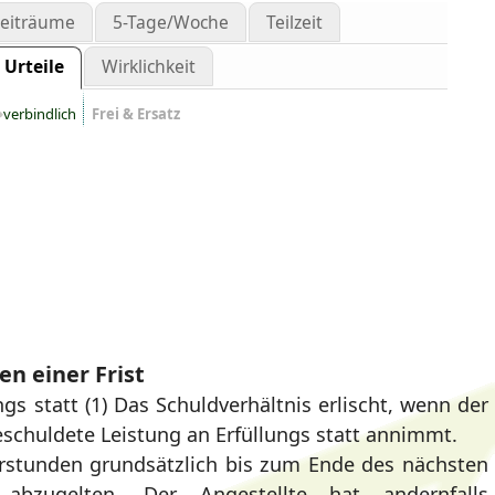
zeiträume
5-Tage/Woche
Teilzeit
Urteile
Wirklichkeit
verbindlich
Frei & Ersatz
en einer Frist
s statt (1) Das Schuldverhältnis erlischt, wenn der
eschuldete Leistung an Erfüllungs statt annimmt.
rstunden grundsätzlich bis zum Ende des nächsten
 abzugelten. Der Angestellte hat andernfalls