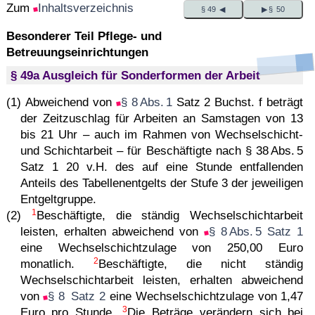
Zum
Inhaltsverzeichnis
§ 49 ◀
▶ § 50
Besonderer Teil Pflege- und
Betreuungseinrichtungen
§ 49a Ausgleich für Sonderformen der Arbeit
(1) Abweichend von
§ 8 Abs. 1
Satz 2 Buchst. f beträgt
der Zeitzuschlag für Arbeiten an Samstagen von 13
bis 21 Uhr – auch im Rahmen von Wechselschicht-
und Schichtarbeit – für Beschäftigte nach § 38 Abs. 5
Satz 1 20 v.H. des auf eine Stunde entfallenden
Anteils des Tabellenentgelts der Stufe 3 der jeweiligen
Entgeltgruppe.
1
(2)
Beschäftigte, die ständig Wechselschichtarbeit
leisten, erhalten abweichend von
§ 8 Abs. 5 Satz 1
eine Wechselschichtzulage von 250,00 Euro
2
monatlich.
Beschäftigte, die nicht ständig
Wechselschichtarbeit leisten, erhalten abweichend
von
§ 8 Satz 2
eine Wechselschichtzulage von 1,47
3
Euro pro Stunde.
Die Beträge verändern sich bei