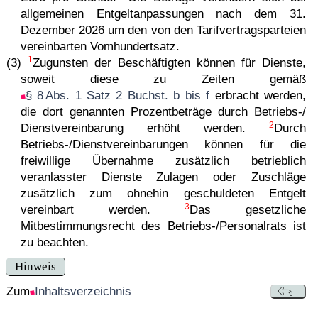
allgemeinen Entgeltanpassungen nach dem 31.
Dezember 2026 um den von den Tarifvertragsparteien
vereinbarten Vomhundertsatz.
1
(3)
Zugunsten der Beschäftigten können für Dienste,
soweit diese zu Zeiten gemäß
§ 8 Abs. 1 Satz 2 Buchst. b bis f
erbracht werden,
die dort genannten Prozentbeträge durch Betriebs-/
2
Dienst­ver­ein­ba­rung erhöht werden.
Durch
Betriebs-/Dienst­ver­ein­ba­rungen können für die
freiwillige Übernahme zusätzlich betrieblich
veranlasster Dienste Zulagen oder Zuschläge
zusätzlich zum ohnehin geschuldeten Entgelt
3
vereinbart werden.
Das gesetzliche
Mitbestimmungsrecht des Betriebs-/Personalrats ist
zu beachten.
Hinweis
Zum
Inhaltsverzeichnis