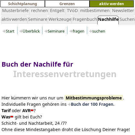
Schichtplanung
Grenzen
aktiv werden
Musterbriefe
rechnen
Entgelt
TVöD
mitbestimmen
Newsletter
aktiv werden
Seminare
Werkzeuge
Fragenbuch
Nachhilfe
Suchen
Start
Überblick
Seminare
fragen
suchen
Buch der Nachilfe für
Interessen­vertretungen
Hier kümmern wir uns nur um
Mitbestimmungsprobleme
.
Individuelle Fragen gehören ins
Buch der 100 Fragen
.
Tarif
oder
AVR
?
Was
gilt bei Euch?
Schicht- und Nachtarbeit, 24 /7?
Ohne diese Mindestangaben droht die Löschung Deiner Frage!