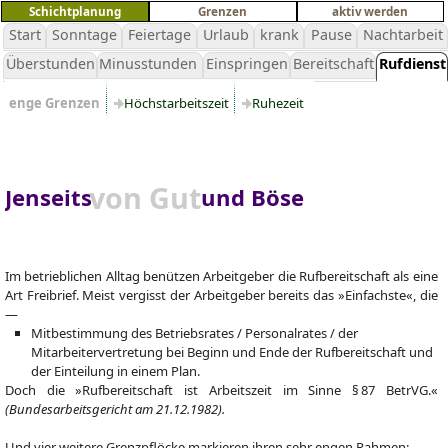
Schichtplanung
Grenzen
aktiv werden
Start
Sonntage
Feiertage
Urlaub
krank
Pause
Nachtarbeit
Überstunden
Minusstunden
Einspringen
Bereitschaft
Rufdienst
enge Grenzen
Höchstarbeitszeit
Ruhezeit
von Gut
Jenseits
und Böse
Im betrieblichen Alltag benützen Arbeitgeber die Rufbereitschaft als eine
Art Freibrief. Meist vergisst der Arbeitgeber bereits das »Einfachste«, die
—
Mitbestimmung des Betriebsrates / Personalrates / der
Mitarbeitervertretung bei Beginn und Ende der Rufbereitschaft und
der Einteilung in einem Plan.
Doch die »Rufbereitschaft ist Arbeitszeit im Sinne § 87 BetrVG.«
(Bundesarbeitsgericht am 21.12.1982).
Und vier weitere Grenzpflöcke markieren ihren sehr engen Rahmen: