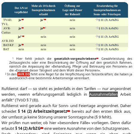
Mehr als 10 h durch
Ö;ffnung zur
Ersatzruhetag für
Der AN ist
Inanspruchnahmen
Lage und Dauer
Inanspruchnahmen an
verpflichtet
erlaubt
der Ruhezeit
Sonn- oder Feiertagen
ja
ja
§ 11 (3) ArbZG
1
TVöD,
nein
TV-L
ja
ja
§ 11 (3) ArbZG
1
AVR-
nein
Caritas
ja
§ 11 (3) ArbZG
2
nein
nein
AVR.DD
ja
§ 11 (3) ArbZG
BAT-KF
nein
nein
§ 11 (3) ArbZG
BAT
nein
nein
nein
1
Hier fehlt jedoch die
gesetzlich vorgeschriebene
Gewährleistung des
Zeitausgleichs oder eine Beschränkung der Ö;ffnung auf den gesetzlich Rahmen,
nämlich die Anpassung der »Behandlung, Pflege und Betreuung von Personen« an
die »Eigenart dieser Tätigkeit und dem Wohl dieser Personen«.
2
In den
AVR.DD
fehlt eine Regel für die Verpflichtung von Teilzeitkräften; die haben ja
ausdrücklich eine bestimmte Arbeitsmenge vereinbart.
Rufdienst darf — so steht es jedenfalls in den Tarifen — nur angeordnet
werden, »wenn erfahrungsgemäß lediglich in
Ausnahmefällen
Arbeit
anfällt" (TVöD § 7 (8)).
Rufdienst wird gerade auch für Sonn- und Feiertage angeordnet. Daher
scheidet
§ 14 (2) Arbeitszeitgesetz
bereits auf den ersten Blick aus,
der umfasst ja keine Störung unserer Sonntagsruhe (§ 9 fehlt).
Wir prüfen nun weiter, ob hier »besondere Fälle« vorliegen. Denn dafür
erlaubt
§ 14 (2) ArbZG
eine weitere Ausnahme von den Schutzgrenzen.