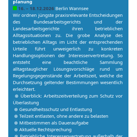
planung
16. – 18.12.2026
Berlin Wannsee
Wir ordnen jüngste praxisrelevante Entscheidungen
des Bundesarbeitsgerichts und der
Landesarbeitsgerichte ihren betrieblichen
Alltagssituationen zu. Die grobe Analyse des
betrieblichen Alltags im Licht der entsprechenden
Urteile führt unweigerlich zu konkreten
Handlungsoptionen der In­ter­es­sen­ver­tre­tung. So
entsteht eine beachtliche Sammlung
alltagstauglicher Lösungsvorschläge rund um
Regelungsgegenstände der Ar­beits­zeit, welche die
Durchsetzung geltender Bestimmungen wesentlich
erleichtert.
⊗ Überblick: Ar­beits­zeitverteilung zum Schutz vor
Überlastung
⊗ Gesundheitsschutz und Entlastung
⊗ Teilzeit entlasten, ohne andere zu belasten
⊗ Mitbestimmen als Daueraufgabe
⊗ Aktuelle Rechtsprechung
⊗ Betriebliche In­ter­es­sen­ver­tre­tung außerhalb der