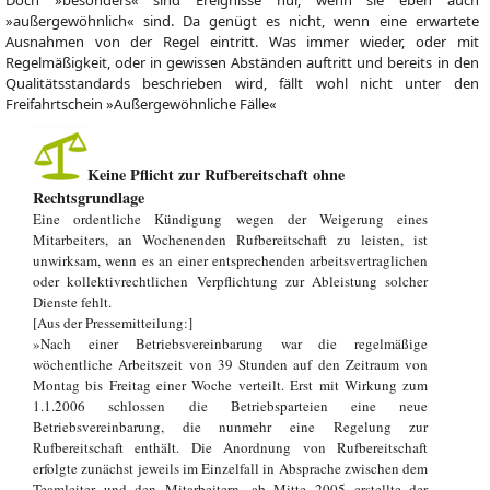
Doch »besonders« sind Ereignisse nur, wenn sie eben auch
»außergewöhnlich« sind. Da genügt es nicht, wenn eine erwartete
Ausnahmen von der Regel eintritt. Was immer wieder, oder mit
Regelmäßigkeit, oder in gewissen Abständen auftritt und bereits in den
Qualitätsstandards beschrieben wird, fällt wohl nicht unter den
Freifahrtschein »Außergewöhnliche Fälle«
Keine Pflicht zur Rufbereitschaft ohne
Rechtsgrundlage
Eine ordentliche Kündigung wegen der Weigerung eines
Mitarbeiters, an Wochenenden Rufbereitschaft zu leisten, ist
unwirksam, wenn es an einer entsprechenden arbeitsvertraglichen
oder kollektivrechtlichen Verpflichtung zur Ableistung solcher
Dienste fehlt.
[Aus der Pressemitteilung:]
»Nach einer Betriebsvereinbarung war die regelmäßige
wöchentliche Arbeitszeit von 39 Stunden auf den Zeitraum von
Montag bis Freitag einer Woche verteilt. Erst mit Wirkung zum
1.1.2006 schlossen die Betriebsparteien eine neue
Betriebsvereinbarung, die nunmehr eine Regelung zur
Rufbereitschaft enthält. Die Anordnung von Rufbereitschaft
erfolgte zunächst jeweils im Einzelfall in Absprache zwischen dem
Teamleiter und den Mitarbeitern, ab Mitte 2005 erstellte der