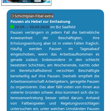
❍ Schicht­plan-Fibel extra
Pau­sen als Hebel zur Entlastung
28.09. – 30.09.2026
im Biz Saalfeld
Pau­sen verlängern in jedem Fall die betriebliche
Anwesenheit der Beschäftigten, ihre
Erholungswirkung aber ist in vielen Fällen fraglich.
Häufig werden Pau­sen im Tagesabauf
eingeschoben, wenn das Ar­beitsaufkommen es
gerade zulässt. Insbesondere in den schlecht
besetzten Schichten, am Wochenende, nachts oder
im Bereitschaftsdienst verzichten Beschäftigte
bereitwillig auf ihre Pau­sen. Deshalb empfielt die
Ar­beitswissenschaft Ar­beit­ge­bern, geregelte Pau­sen
zu organisieren. Das aber fällt vielen von ihnen aus
vielerlei Gründen schwer. Also kümmert sich die In­
ter­es­sen­ver­tre­tung besser selbst darum. Anhand
von Fallbeispielen und Regelungsvorschlägen
untersuchen wir, unter welchen Umständen Pau­sen