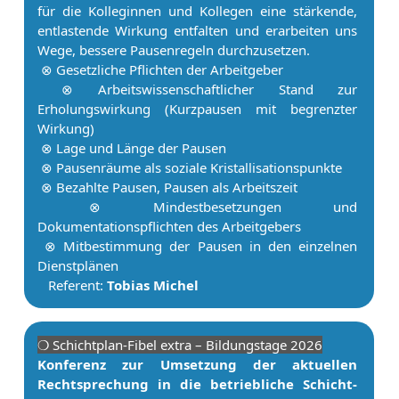
für die Kolleginnen und Kollegen eine stärkende,
entlastende Wirkung entfalten und erarbeiten uns
Wege, bessere Pau­senregeln durchzusetzen.
⊗ Gesetzliche Pflichten der Ar­beit­ge­ber
⊗ Ar­beitswissenschaftlicher Stand zur
Erholungswirkung (Kurzpausen mit begrenzter
Wirkung)
⊗ Lage und Länge der Pau­sen
⊗ Pau­senräume als soziale Kristallisationspunkte
⊗ Bezahlte Pau­sen, Pau­sen als Ar­beits­zeit
⊗ Mindestbesetzungen und
Dokumentationspflichten des Ar­beit­ge­bers
⊗ Mit­be­stim­mung der Pau­sen in den einzelnen
Dienstplänen
Referent:
Tobias Michel
❍ Schicht­plan-Fibel extra – Bildungstage 2026
Konferenz zur Umsetzung der aktuellen
Rechtsprechung in die betriebliche Schicht­