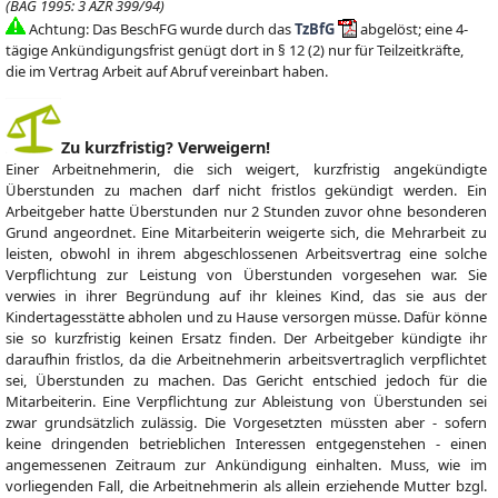
(BAG 1995: 3 AZR 399/94)
Achtung: Das BeschFG wurde durch das
TzBfG
abgelöst; eine 4-
tägige Ankündigungsfrist genügt dort in § 12 (2) nur für Teilzeitkräfte,
die im Vertrag Arbeit auf Abruf vereinbart haben.
Zu kurzfristig? Verweigern!
Einer Arbeitnehmerin, die sich weigert, kurzfristig angekündigte
Überstunden zu machen darf nicht fristlos gekündigt werden. Ein
Arbeitgeber hatte Überstunden nur 2 Stunden zuvor ohne besonderen
Grund angeordnet. Eine Mitarbeiterin weigerte sich, die Mehrarbeit zu
leisten, obwohl in ihrem abgeschlossenen Arbeitsvertrag eine solche
Verpflichtung zur Leistung von Überstunden vorgesehen war. Sie
verwies in ihrer Begründung auf ihr kleines Kind, das sie aus der
Kindertagesstätte abholen und zu Hause versorgen müsse. Dafür könne
sie so kurzfristig keinen Ersatz finden. Der Arbeitgeber kündigte ihr
daraufhin fristlos, da die Arbeitnehmerin arbeitsvertraglich verpflichtet
sei, Überstunden zu machen. Das Gericht entschied jedoch für die
Mitarbeiterin. Eine Verpflichtung zur Ableistung von Überstunden sei
zwar grundsätzlich zulässig. Die Vorgesetzten müssten aber - sofern
keine dringenden betrieblichen Interessen entgegenstehen - einen
angemessenen Zeitraum zur Ankündigung einhalten. Muss, wie im
vorliegenden Fall, die Arbeitnehmerin als allein erziehende Mutter bzgl.