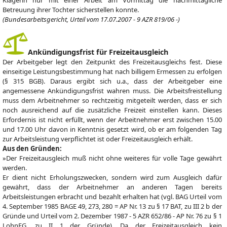
Klägerin nur mit einer Arbeit am Vormittag die nachmittägliche
Betreuung ihrer Tochter sicherstellen konnte.
(Bundesarbeitsgericht, Urteil vom 17.07.2007 - 9 AZR 819/06 -)
Ankündigungsfrist für Freizeitausgleich
Der Arbeitgeber legt den Zeitpunkt des Freizeitausgleichs fest. Diese
einseitige Leistungsbestimmung hat nach billigem Ermessen zu erfolgen
(§ 315 BGB). Daraus ergibt sich u.a., dass der Arbeitgeber eine
angemessene Ankündigungsfrist wahren muss. Die Arbeitsfreistellung
muss dem Arbeitnehmer so rechtzeitig mitgeteilt werden, dass er sich
noch ausreichend auf die zusätzliche Freizeit einstellen kann. Dieses
Erfordernis ist nicht erfüllt, wenn der Arbeitnehmer erst zwischen 15.00
und 17.00 Uhr davon in Kenntnis gesetzt wird, ob er am folgenden Tag
zur Arbeitsleistung verpflichtet ist oder Freizeitausgleich erhält.
Aus den Gründen:
»Der Freizeitausgleich muß nicht ohne weiteres für volle Tage gewährt
werden.
Er dient nicht Erholungszwecken, sondern wird zum Ausgleich dafür
gewährt, dass der Arbeitnehmer an anderen Tagen bereits
Arbeitsleistungen erbracht und bezahlt erhalten hat (vgl. BAG Urteil vom
4. September 1985 BAGE 49, 273, 280 = AP Nr. 13 zu § 17 BAT, zu III 2 b der
Gründe und Urteil vom 2. Dezember 1987 - 5 AZR 652/86 - AP Nr. 76 zu § 1
LohnFG, zu II 1 der Gründe). Da der Freizeitausgleich kein