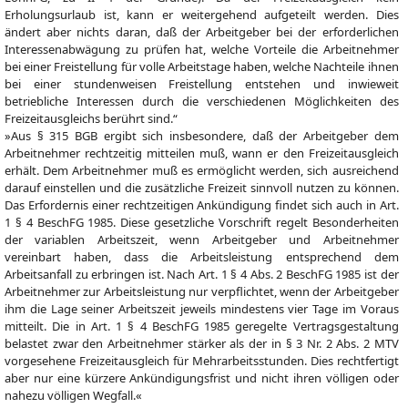
Erholungsurlaub ist, kann er weitergehend aufgeteilt werden. Dies
ändert aber nichts daran, daß der Arbeitgeber bei der erforderlichen
Interessenabwägung zu prüfen hat, welche Vorteile die Arbeitnehmer
bei einer Freistellung für volle Arbeitstage haben, welche Nachteile ihnen
bei einer stundenweisen Freistellung entstehen und inwieweit
betriebliche Interessen durch die verschiedenen Möglichkeiten des
Freizeitausgleichs berührt sind.“
»Aus § 315 BGB ergibt sich insbesondere, daß der Arbeitgeber dem
Arbeitnehmer rechtzeitig mitteilen muß, wann er den Freizeitausgleich
erhält. Dem Arbeitnehmer muß es ermöglicht werden, sich ausreichend
darauf einstellen und die zusätzliche Freizeit sinnvoll nutzen zu können.
Das Erfordernis einer rechtzeitigen Ankündigung findet sich auch in Art.
1 § 4 BeschFG 1985. Diese gesetzliche Vorschrift regelt Besonderheiten
der variablen Arbeitszeit, wenn Arbeitgeber und Arbeitnehmer
vereinbart haben, dass die Arbeitsleistung entsprechend dem
Arbeitsanfall zu erbringen ist. Nach Art. 1 § 4 Abs. 2 BeschFG 1985 ist der
Arbeitnehmer zur Arbeitsleistung nur verpflichtet, wenn der Arbeitgeber
ihm die Lage seiner Arbeitszeit jeweils mindestens vier Tage im Voraus
mitteilt. Die in Art. 1 § 4 BeschFG 1985 geregelte Vertragsgestaltung
belastet zwar den Arbeitnehmer stärker als der in § 3 Nr. 2 Abs. 2 MTV
vorgesehene Freizeitausgleich für Mehrarbeitsstunden. Dies rechtfertigt
aber nur eine kürzere Ankündigungsfrist und nicht ihren völligen oder
nahezu völligen Wegfall.«