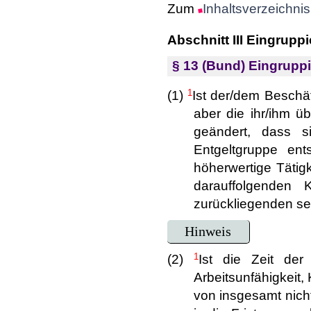
Zum
Inhaltsverzeichnis
Abschnitt III Eingrupp
§ 13 (Bund) Eingrupp
1
(1)
Ist der/dem Beschäf
aber die ihr/ihm üb
geändert, dass si
Entgeltgruppe ent
höherwertige Tätig
darauffolgenden 
zurückliegenden se
Hinweis
1
(2)
Ist die Zeit der
Arbeitsunfähigkeit,
von insgesamt nich