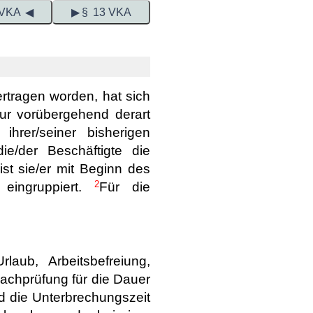
 VKA ◀
▶ § 13 VKA
ertragen worden, hat sich
nur vorübergehend derart
hrer/seiner bisherigen
ie/der Beschäftigte die
st sie/er mit Beginn des
2
 eingruppiert.
Für die
laub, Arbeitsbefreiung,
Fachprüfung für die Dauer
d die Unterbrechungszeit