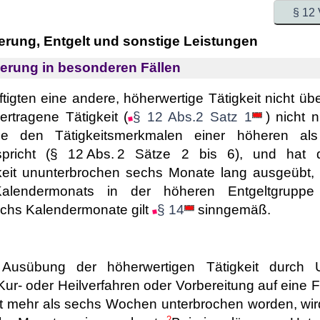
§ 12
ierung, Entgelt und sonstige Leistungen
ierung in besonderen Fällen
tigten eine andere, höherwertige Tätigkeit nicht üb
ertragene Tätigkeit (
§ 12 Abs.2 Satz 1
) nicht 
e den Tätigkeitsmerkmalen einer höheren als i
spricht (§ 12 Abs. 2 Sätze 2 bis 6), und hat d
keit ununterbrochen sechs Monate lang ausgeübt, i
Kalendermonats in der höheren Entgeltgruppe
chs Kalendermonate gilt
§ 14
sinngemäß.
 Ausübung der höherwertigen Tätigkeit durch Ur
 Kur- oder Heilverfahren oder Vorbereitung auf eine 
t mehr als sechs Wochen unterbrochen worden, wir
2