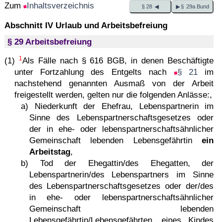
Zum
Inhaltsverzeichnis
§ 28 ◀
▶ § 29a Bund
Abschnitt IV Urlaub und Arbeitsbefreiung
§ 29 Arbeitsbefreiung
1
(1)
Als Fälle nach § 616 BGB, in denen Beschäftigte
unter Fortzahlung des Entgelts nach
§ 21
im
nachstehend genannten Ausmaß von der Arbeit
freigestellt werden, gelten nur die folgenden Anlässe:,
a) Niederkunft der Ehefrau, Lebenspartnerin im
Sinne des Lebenspartnerschaftsgesetzes oder
der in ehe- oder lebenspartnerschaftsähnlicher
Gemeinschaft lebenden Lebensgefährtin
ein
Arbeitstag
,
b) Tod der Ehegattin/des Ehegatten, der
Lebenspartnerin/des Lebenspartners im Sinne
des Lebenspartnerschaftsgesetzes oder der/des
in ehe- oder lebenspartnerschaftsähnlicher
Gemeinschaft lebenden
Lebensgefährtin/Lebensgefährten, eines Kindes