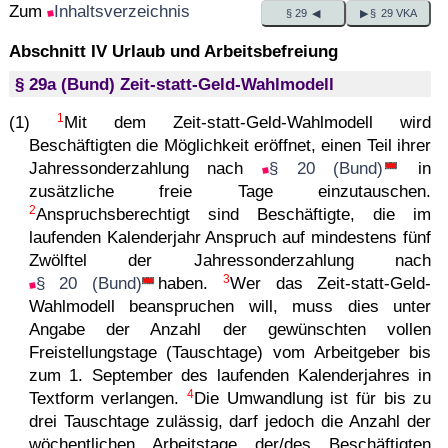
Zum
Inhaltsverzeichnis
§ 29 ◀
▶ § 29 VKA
Abschnitt IV Urlaub und Arbeitsbefreiung
§ 29a (Bund) Zeit-statt-Geld-Wahlmodell
1
(1)
Mit dem Zeit-statt-Geld-Wahlmodell wird
Beschäftigten die Möglichkeit eröffnet, einen Teil ihrer
Jahressonderzahlung nach
§ 20 (Bund)
in
zusätzliche freie Tage einzutauschen.
2
Anspruchsberechtigt sind Beschäftigte, die im
laufenden Kalenderjahr Anspruch auf mindestens fünf
Zwölftel der Jahressonderzahlung nach
3
§ 20 (Bund)
haben.
Wer das Zeit-statt-Geld-
Wahlmodell beanspruchen will, muss dies unter
Angabe der Anzahl der gewünschten vollen
Freistellungstage (Tauschtage) vom Arbeitgeber bis
zum 1. September des laufenden Kalenderjahres in
4
Textform verlangen.
Die Umwandlung ist für bis zu
drei Tauschtage zulässig, darf jedoch die Anzahl der
wöchentlichen Arbeitstage der/des Beschäftigten