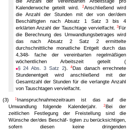
die Anzahl der vereinbarten Arbeitstage pro
2
Kalenderwoche geteilt wird.
Anschließend wird
die Anzahl der Stunden mit der von der/dem
Beschäftigten nach Absatz 1 Satz 3 bis 4
3
erklärten Anzahl der Tauschtage vervielfacht.
Für
die Berechnung des Umwandlungsbetrages wird
das nach Absatz 2 Satz 2 ermittelte
durchschnittliche monatliche Entgelt durch das
4,348- fache der vereinbarten regelmäßigen
wöchentlichen Arbeitszeit geteilt (
4
§ 24 Abs. 3 Satz 2
).
Das danach errechnete
Stundenentgelt wird anschließend mit der
Gesamtzahl der Stunden für die verlangte Anzahl
von Tauschtagen vervielfacht.
1
(3)
Inanspruchnahmezeitraum ist das auf die
2
Umwandlung folgende Kalenderjahr.
Bei der
zeitlichen Festlegung der Freistellung sind die
Wünsche der/des Beschäf- tigten zu berücksichtigen,
sofern diesen keine dringenden