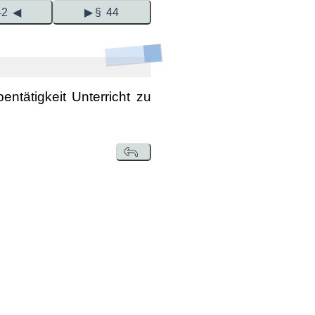
42 ◀
▶ § 44
ntätigkeit Unterricht zu