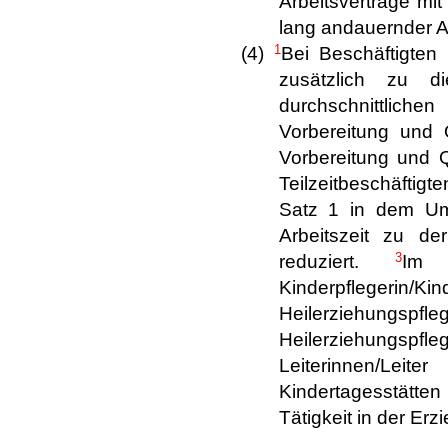
Arbeitsverträge mit
lang andauernder 
1
(4)
Bei Beschäftigten
zusätzlich zu 
durchschnittliche
Vorbereitung und Q
Vorbereitung und Q
Teilzeitbeschäftigt
Satz 1 in dem Umfa
Arbeitszeit zu der
3
reduziert.
Im 
Kinderpflegeri
Heilerziehungsp
Heilerziehungspfl
Leiterinnen/Leite
Kindertagesstätte
Tätigkeit in der Erz