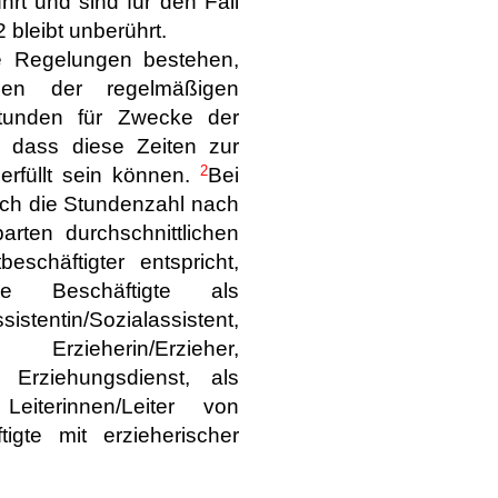
hrt und sind für den Fall
 bleibt unberührt.
he Regelungen bestehen,
en der regelmäßigen
 Stunden für Zwecke der
, dass diese Zeiten zur
2
erfüllt sein können.
Bei
sich die Stundenzahl nach
arten durchschnittlichen
eschäftigter entspricht,
re Beschäftigte als
n/Sozialassistent,
 Erzieherin/Erzieher,
n Erziehungsdienst, als
Leiterinnen/Leiter von
gte mit erzieherischer