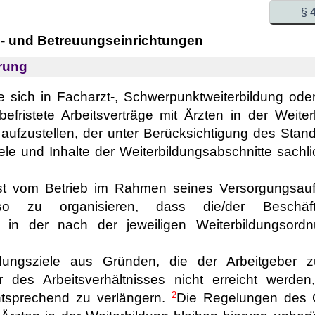
§ 
e- und Betreuungseinrichtungen
erung
die sich in Facharzt-, Schwerpunktweiterbildung od
fristete Arbeitsverträge mit Ärzten in der Weiterb
 aufzustellen, der unter Berücksichtigung des Stan
ele und Inhalte der Weiterbildungsabschnitte sachlic
ist vom Betrieb im Rahmen seines Versorgungsauftr
 so zu organisieren, dass die/der Beschäft
le in der nach der jeweiligen Weiterbildungsor
dungsziele aus Gründen, die der Arbeitgeber zu
r des Arbeitsverhältnisses nicht erreicht werde
2
ntsprechend zu verlängern.
Die Regelungen des G