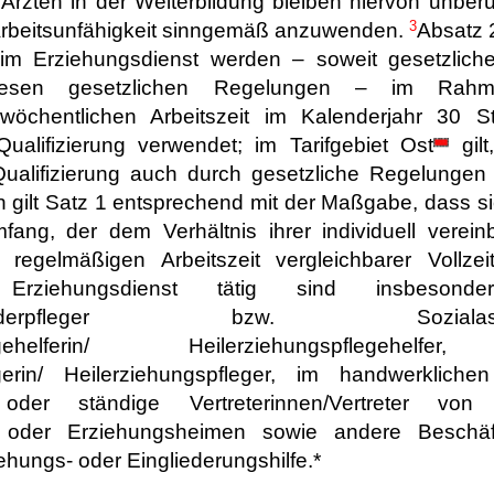
 Ärzten in der Weiterbildung bleiben hiervon unberü
3
Arbeitsunfähigkeit sinngemäß anzuwenden.
Absatz 2
 im Erziehungsdienst werden – soweit gesetzlic
diesen gesetzlichen Regelungen – im Rahm
n wöchentlichen Arbeitszeit im Kalenderjahr 30
ualifizierung verwendet; im Tarifgebiet
Ost
gilt
ualifizierung auch durch gesetzliche Regelungen 
en gilt Satz 1 entsprechend mit der Maßgabe, dass 
ng, der dem Verhältnis ihrer individuell vereinb
 regelmäßigen Arbeitszeit vergleichbarer Vollzeitb
Erziehungsdienst tätig sind insbesonde
n/Kinderpfleger bzw. Sozialassistenti
flegehelferin/ Heilerziehungspflegehelfer,
egerin/ Heilerziehungspfleger, im handwerkliche
r oder ständige Vertreterinnen/Vertreter von 
n oder Erziehungsheimen sowie andere Beschäfti
iehungs- oder Eingliederungshilfe.*