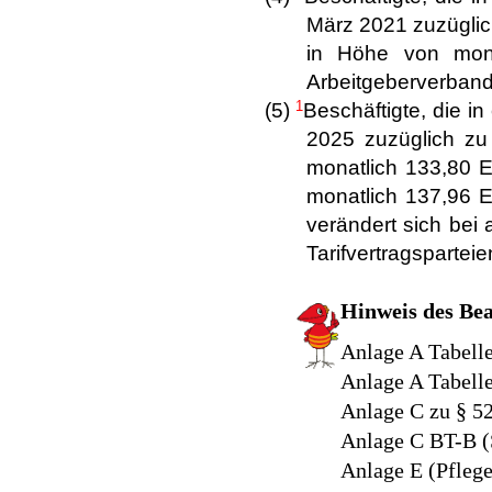
März 2021 zuzügli
in Höhe von mon
Arbeitgeberverband
1
(5)
Beschäftigte, die in
2025 zuzüglich z
monatlich 133,80 
monatlich 137,96 
verändert sich be
Tarifvertragspartei
Hinweis des Be
Anlage A Tabel
Anlage A Tabel
Anlage C zu § 5
Anlage C BT-B (
Anlage E (Pfleg