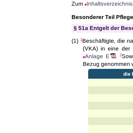
Zum
Inhaltsverzeichnis
Besonderer Teil Pfleg
§ 51a Entgelt der Besc
1
(1)
Beschäftigte, die n
(VKA) in eine der 
2
Anlage E
.
Sowe
Bezug genommen wi
die