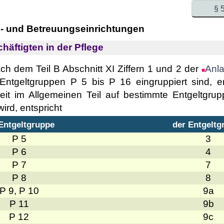
§ 
e- und Betreuungseinrichtungen
häftigten in der Pflege
ach dem Teil B Abschnitt XI Ziffern 1 und 2 der
Anl
Entgeltgruppen P 5 bis P 16 eingruppiert sind, e
it im Allgemeinen Teil auf bestimmte Entgeltgru
rd, entspricht
 Entgeltgruppe
der Entgeltg
P 5
3
P 6
4
P 7
7
P 8
8
P 9, P 10
9a
P 11
9b
P 12
9c