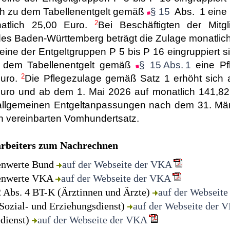
ch zu dem Tabellenentgelt gemäß
§ 15
Abs. 1 eine 
2
atlich 25,00 Euro.
Bei Beschäftigten der Mit
es Baden-Württemberg beträgt die Zulage monatlich
 eine der Entgeltgruppen P 5 bis P 16 eingruppiert s
u dem Tabellenentgelt gemäß
§ 15 Abs. 1
eine Pf
2
Euro.
Die Pflegezulage gemäß Satz 1 erhöht sich 
Euro und ab dem 1. Mai 2026 auf monatlich 141,8
i allgemeinen Entgeltanpassungen nach dem 31. M
en vereinbarten Vomhundertsatz.
arbeiters zum Nachrechnen
lenwerte Bund
auf der Webseite der VKA
lenwerte VKA
auf der Webseite der VKA
2 Abs. 4 BT-K (Ärztinnen und Ärzte)
auf der Webseit
Sozial- und Erziehungsdienst)
auf der Webseite der 
edienst)
auf der Webseite der VKA