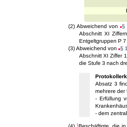
(2) Abweichend von
§
Abschnitt XI Ziffe
Entgeltgruppen P 7 
(3) Abweichend von
§ 
Abschnitt XI Ziffer 
die Stufe 3 nach dre
Protokollerk
Absatz 3 fin
mehrere der 
- Erfüllung 
Krankenhäuse
- dem zentral
1
(4)
Beschäftigte, die i