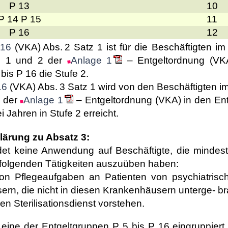
P 13
10
P 14 P 15
11
P 16
12
 16
(VKA) Abs. 2 Satz 1 ist für die Beschäftigten im
rn 1 und 2 der
Anlage 1
– Entgeltordnung (VKA
bis P 16 die Stufe 2.
16
(VKA) Abs. 3 Satz 1 wird von den Beschäftigten im
1 der
Anlage 1
– Entgeltordnung (VKA) in den En
i Jahren in Stufe 2 erreicht.
lärung zu Absatz 3:
det keine Anwendung auf Beschäftigte, die mindest
folgenden Tätigkeiten auszuüben haben:
von Pflegeaufgaben an Patienten von psychiatris
rn, die nicht in diesen Krankenhäusern unterge- bra
en Sterilisationsdienst vorstehen.
n eine der Entgeltgruppen P 5 bis P 16 eingruppiert