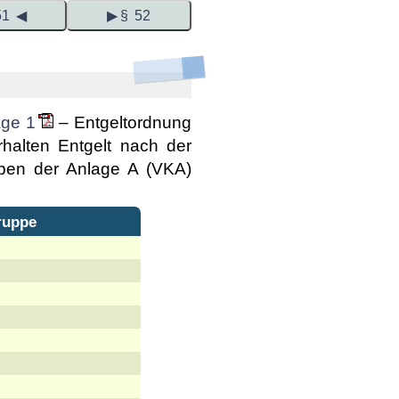
51 ◀
▶ § 52
age 1
– Entgeltordnung
rhalten Entgelt nach der
ppen der Anlage A (VKA)
ruppe