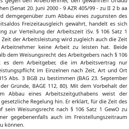
rs gegen den Arbeitnehmer, den gewährten Urlaub
n (Senat 20. Juni 2000 - 9 AZR 405/99 - zu II 2 b aa
ird demgegenüber zum Abbau eines zugunsten des
saldos Freizeitausgleich gewährt, handelt es sich
 zur Verteilung der Arbeitszeit iSv. § 106 Satz 1
eit der Arbeitsleistung wird zugleich auch die Zeit
Arbeitnehmer keine Arbeit zu leisten hat. Beide
alb dem Weisungsrecht des Arbeitgebers nach § 106
 es dem Arbeitgeber, die im Arbeitsvertrag nur
tungspflicht im Einzelnen nach Zeit, Art und Ort
§ 315 Abs. 3 BGB zu bestimmen (BAG 23. September
 der Gründe, BAGE 112, 80). Mit dem Vorbehalt der
zum Abbau eines Arbeitszeitguthabens weist der
gesetzliche Regelung hin. Er erklärt, für die Zeit des
auf sein Weisungsrecht nach § 106 Satz 1 GewO zu
mer gegebenenfalls auch im Freistellungszeitraum
zu können.