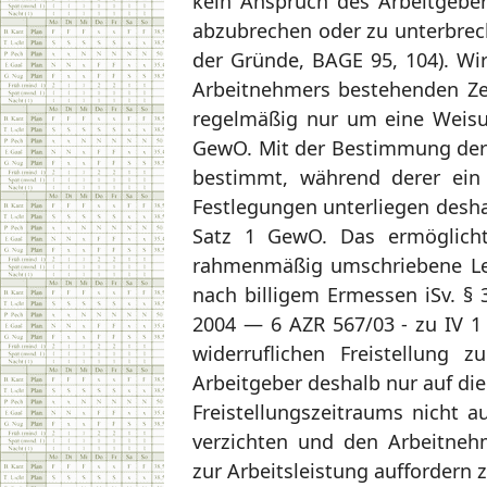
kein Anspruch des Arbeitgebe
abzubrechen oder zu unterbreche
der Gründe, BAGE 95, 104). W
Arbeitnehmers bestehenden Zeit
regelmäßig nur um eine Weisung
GewO. Mit der Bestimmung der Z
bestimmt, während derer ein 
Festlegungen unterliegen desh
Satz 1 GewO. Das ermöglicht
rahmenmäßig umschriebene Leis
nach billigem Ermessen iSv. 
2004 — 6 AZR 567/03 - zu IV 1
widerruflichen Freistellung 
Arbeitgeber deshalb nur auf die 
Freistellungszeitraums nicht 
verzichten und den Arbeitneh
zur Arbeitsleistung auffordern 