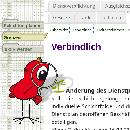
Dienstverpflichtung
Ausgleichs
Gesetze
Tarife
Leitlinien
übersicht
anordnen
mitbestimmen
Verbindlich
Änderung des Dienstp
Soll die Schichtregelung e
individuelle Schichtfolge und 
Dienstplan betroffenen Beschäft
beteiligen.
(BVerwG, Beschluss vom 15.02.19