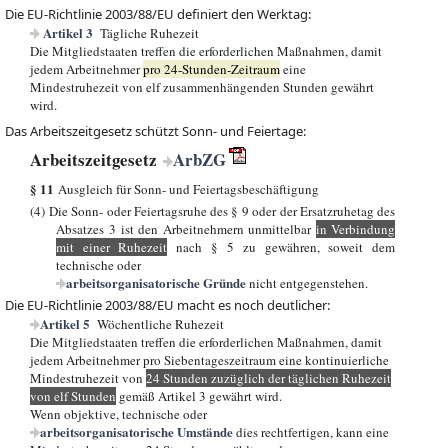
Die EU-Richtlinie 2003/88/EU definiert den Werktag:
Artikel 3
Tägliche Ruhezeit
Die Mitgliedstaaten treffen die erforderlichen Maßnahmen, damit
jedem Arbeitnehmer
pro 24-Stunden-Zeitraum
eine
Mindestruhezeit von elf zusammenhängenden Stunden gewährt
wird.
Das Arbeitszeitgesetz schützt Sonn- und Feiertage:
Arbeitszeitgesetz
ArbZG
§ 11
Ausgleich für Sonn- und Feiertagsbeschäftigung
(4) Die Sonn- oder Feiertagsruhe des § 9 oder der Ersatzruhetag des
Absatzes 3 ist den Arbeitnehmern unmittelbar
in Verbindung
mit einer Ruhezeit
nach § 5 zu gewähren, soweit dem
technische oder
arbeitsorganisatorische Gründe
nicht entgegenstehen.
Die EU-Richtlinie 2003/88/EU macht es noch deutlicher:
Artikel 5
Wöchentliche Ruhezeit
Die Mitgliedstaaten treffen die erforderlichen Maßnahmen, damit
jedem Arbeitnehmer pro Siebentageszeitraum eine kontinuierliche
Mindestruhezeit von
24 Stunden zuzüglich der täglichen Ruhezeit
von elf Stunden
gemäß Artikel 3 gewährt wird.
Wenn objektive, technische oder
arbeitsorganisatorische Umstände
dies rechtfertigen, kann eine