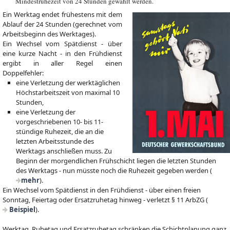
Mindestruhezeit von 24 Stunden gewählt werden.
Ein Werktag endet frühestens mit dem
Ablauf der 24 Stunden (gerechnet vom
Arbeitsbeginn des Werktages).
Ein Wechsel vom Spätdienst - über
eine kurze Nacht - in den Frühdienst
ergibt in aller Regel einen
Doppelfehler:
eine Verletzung der werktäglichen
Höchstarbeitszeit von maximal 10
Stunden,
eine Verletzung der
vorgeschriebenen 10- bis 11-
stündige Ruhezeit, die an die
letzten Arbeitsstunde des
Werktags anschließen muss. Zu
Beginn der morgendlichen Frühschicht liegen die letzten Stunden
des Werktags - nun müsste noch die Ruhezeit gegeben werden (
mehr
).
Ein Wechsel vom Spätdienst in den Frühdienst - über einen freien
Sonntag, Feiertag oder Ersatzruhetag hinweg - verletzt § 11 ArbZG (
Beispiel
).
Werktag, Ruhetag und Ersatzruhetag schränken die Schichtplanung ganz