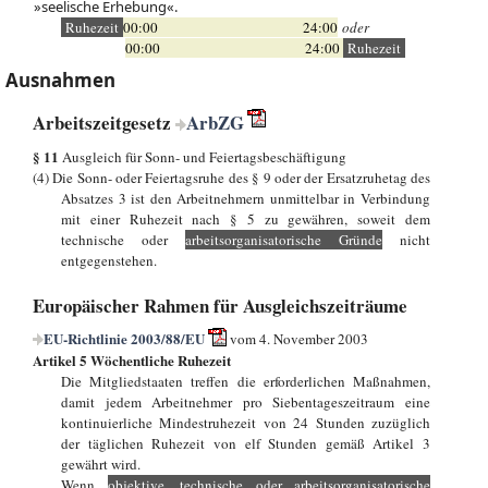
»seelische Erhebung«.
Ruhezeit
00:00 24:00
oder
00:00 24:00
Ruhezeit
Ausnahmen
Arbeitszeitgesetz
ArbZG
§ 11
Ausgleich für Sonn- und Feiertagsbeschäftigung
(4) Die Sonn- oder Feiertagsruhe des § 9 oder der Ersatzruhetag des
Absatzes 3 ist den Arbeitnehmern unmittelbar in Verbindung
mit einer Ruhezeit nach § 5 zu gewähren, soweit dem
technische oder
arbeitsorganisatorische Gründe
nicht
entgegenstehen.
Europäischer Rahmen für Ausgleichszeiträume
EU-Richtlinie 2003/88/EU
vom 4. November 2003
Artikel 5 Wöchentliche Ruhezeit
Die Mitgliedstaaten treffen die erforderlichen Maßnahmen,
damit jedem Arbeitnehmer pro Siebentageszeitraum eine
kontinuierliche Mindestruhezeit von 24 Stunden zuzüglich
der täglichen Ruhezeit von elf Stunden gemäß Artikel 3
gewährt wird.
Wenn
objektive, technische oder arbeitsorganisatorische