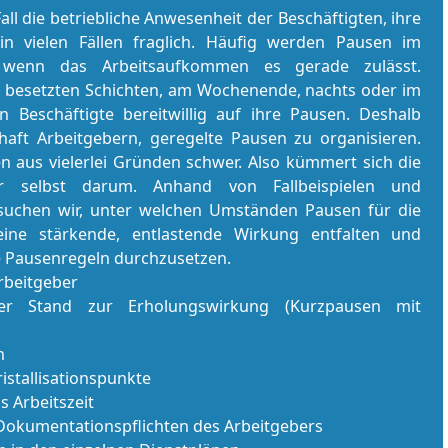
all die betriebliche Anwesenheit der Beschäftigten, ihre
in vielen Fällen fraglich. Häufig werden Pau­sen im
 wenn das Ar­beitsaufkommen es gerade zulässt.
t besetzten Schichten, am Wochenende, nachts oder im
en Beschäftigte bereitwillig auf ihre Pau­sen. Deshalb
haft Ar­beit­ge­bern, geregelte Pau­sen zu organisieren.
nen aus vielerlei Gründen schwer. Also kümmert sich die
 besser selbst darum. Anhand von Fallbeispielen und
suchen wir, unter welchen Umständen Pau­sen für die
eine stärkende, entlastende Wirkung entfalten und
 Pau­senregeln durchzusetzen.
beit­ge­ber
cher Stand zur Erholungswirkung (Kurzpausen mit
n
istallisationspunkte
 Ar­beits­zeit
kumentationspflichten des Ar­beit­ge­bers