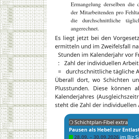
Ermangelung derselben die du
der Mitarbeitenden pro Fehlt
die durchschnittliche tägli
angerechnet.
Es liegt jetzt bei den Vorgeset
ermitteln und im Zweifelsfall n
Stunden im Kalenderjahr vor Fr
: Zahl der individuellen Arbei
= durchschnittliche tägliche A
Überall dort, wo Schichten un
Plusstunden. Diese können a
Kalenderjahres (Ausgleichszeit
steht die Zahl der individuellen 
❍ Schicht­plan-Fibel extra
Pau­sen als Hebel zur Entla
28.09. – 30.09.2026
im Biz S