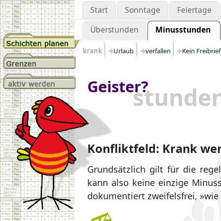
Start
Sonntage
Feiertage
Überstunden
Minusstunden
krank
Urlaub
verfallen
Kein Freibrie
Geister?
stunde
Konfliktfeld: Krank we
Grundsätzlich gilt für die rege
kann also keine einzige Minuss
dokumentiert zweifelsfrei, »wie