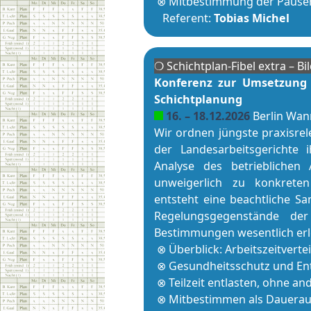
⊗ Mit­be­stim­mung der Pau­se
Referent:
Tobias Michel
❍ Schicht­plan-Fibel extra – B
Konferenz zur Umsetzung d
Schicht­planung
16. – 18.12.2026
Berlin Wa
Wir ordnen jüngste praxisre
der Landesarbeitsgerichte i
Analyse des betrieblichen 
unweigerlich zu konkreten H
entsteht eine beachtliche S
Regelungsgegenstände der 
Bestimmungen wesentlich erle
⊗ Überblick: Ar­beits­zeitver
⊗ Gesundheitsschutz und En
⊗ Teilzeit entlasten, ohne an
⊗ Mitbestimmen als Dauera