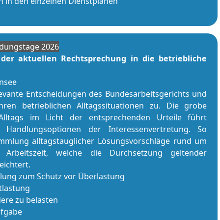
n in den einzelnen Dienstplänen
ildungstage 2026
er aktuellen Rechtsprechung in die betriebliche
nnsee
levante Entscheidungen des Bundesarbeitsgerichts und
hren betrieblichen Alltagssituationen zu. Die grobe
Alltags im Licht der entsprechenden Urteile führt
andlungsoptionen der In­ter­es­sen­ver­tre­tung. So
ammlung alltagstauglicher Lösungsvorschläge rund um
Ar­beits­zeit, welche die Durchsetzung geltender
ichtert.
teilung zum Schutz vor Überlastung
tlastung
dere zu belasten
ufgabe