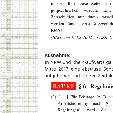
müssen ihm diese Zeiten im K
gutgeschrieben werden. Eine
Zeitschulden nur durch tatsäch
werden können, verstößt gegen d
EFZG.
(BAG vom 13.02.2002 - 5 AZR 47
Ausnahme:
In NRW und Rhein-aufwärts galt 
Mitte 2017 eine abstruse Sond
aufgehoben und für den Zeitfakt
BAT-KF
§ 6 Regelmäss
(3) [ …] Für Fehltage (z. B. un
Arbeitsbefreiung nach § 
Regelungen) wird die di