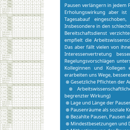
Pau­sen verlängern in jedem F
Erholungswirkung aber ist 
Tagesabauf eingeschoben,
Insbesondere in den schlech
Bereitschaftsdienst verzicht
empfielt die Ar­beitswissensc
Das aber fällt vielen von ih
In­ter­es­sen­ver­tre­tung
Regelungsvorschlägen unter
Kolleginnen und Kollegen 
erarbeiten uns Wege, bessere
⊗ Gesetzliche Pflichten der Ar­
⊗ Ar­beitswissenschaftli
begrenzter Wirkung)
⊗ Lage und Länge der Pau­se
⊗ Pau­senräume als soziale Kr
⊗ Bezahlte Pau­sen, Pau­sen als
⊗ Mindestbesetzungen und Do