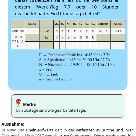
diesem (Werk-)Tag 7,7 oder 10 Stunden
gearbeitet hätte. Ein Urlaubstag »befreit“.
Saldo
Summe
Saldo
Mo
Di
Mi
Do
Fr
Sa
So
Carla Van
+-0
Plan
N
x
x
x
F
S
S
33,1 h
-5,4 h
38,5 h
u
u
u
Ist
U
U
U
U
7,7 h, 10
h
F = Frühdienst 06:00 bis 14:15 Uhr / 7,7h
S = Spätdienst 11:45 bis 20:00 Uhr / 7,7h
N = Nachtschicht 19:30 bis 06:15 Uhr / 10 h
x = Frei
U = Urlaub
u
= Frei im Urlaub
Merke
Urlaubstage sind wie gearbeitete Tage.
Ausnahme:
In NRW und Rhein-aufwärts galt in der verfassten ev. Kirche und ihrer
Diakonie bis Mitte 2017 eine abstruse Sonderregel. Diese wurde dann für