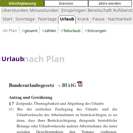
Schichtplanung
Grenzen
aktiv werden
Überstunden
Minusstunden
Einspringen
Bereitschaft
Rufdienst
Start
Sonntage
Feiertage
Urlaub
krank
Pause
Nachtarbeit
im Plan
gesamt
zählen
Teilurlaub
Störungen
nach Plan
Urlaub
Bundesurlaubsgesetz
BUrlG
Antrag und Gewährung
§ 7
Zeitpunkt, Übertragbarkeit und Abgeltung des Urlaubs
(1) Bei der zeitlichen Festlegung des Urlaubs sind die
Urlaubswünsche des Arbeitnehmers zu berücksichtigen, es sei
denn, dass ihrer Berücksichtigung dringende betriebliche
Belange oder Urlaubswünsche anderer Arbeitnehmer, die unter
sozialen Gesichtspunkten den Vorrang verdienen,