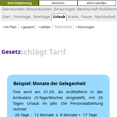
Schichtplanung
Grenzen
aktiv werden
Überstunden
Minusstunden
Einspringen
Bereitschaft
Rufdienst
Start
Sonntage
Feiertage
Urlaub
krank
Pause
Nachtarbeit
im Plan
gesamt
zählen
Teilurlaub
Störungen
schlägt Tarif
Gesetz
Beispiel: Monate der Gelegenheit
Tine wird am 01.05. als Arzthelferin in der
Ambulanz (5-Tage/Woche) eingestellt, mit 26
Tagen Urlaub im Jahr. Die Personalabteilung
rechnet
26 Tage : 12 Monate x 8 Monate = 17 Tage