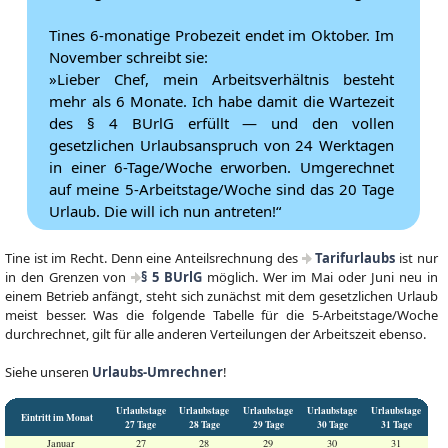
Tines 6-monatige Probezeit endet im Oktober. Im
November schreibt sie:
»Lieber Chef, mein Arbeitsverhältnis besteht
mehr als 6 Monate. Ich habe damit die Wartezeit
des § 4 BUrlG erfüllt — und den vollen
gesetzlichen Urlaubsanspruch von 24 Werktagen
in einer 6-Tage/Woche erworben. Umgerechnet
auf meine 5-Arbeitstage/Woche sind das 20 Tage
Urlaub. Die will ich nun antreten!“
Tine ist im Recht. Denn eine Anteilsrechnung des
Tarifurlaubs
ist nur
in den Grenzen von
§ 5 BUrlG
möglich. Wer im Mai oder Juni neu in
einem Betrieb anfängt, steht sich zunächst mit dem gesetzlichen Urlaub
meist besser. Was die folgende Tabelle für die 5-Arbeitstage/Woche
durchrechnet, gilt für alle anderen Verteilungen der Arbeitszeit ebenso.
Siehe unseren
Urlaubs-Umrechner
!
Urlaubstage
Urlaubstage
Urlaubstage
Urlaubstage
Urlaubstage
Eintritt im Monat
27 Tage
28 Tage
29 Tage
30 Tage
31 Tage
Januar
27
28
29
30
31