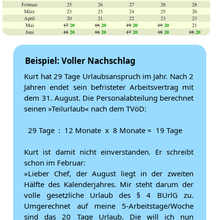
Februar
25
26
27
28
28
März
23
23
24
25
26
April
20
21
22
23
23
20
20
20
20
Mai
17
18
19
19
21
20
20
20
20
20
Juni
16
16
17
18
18
Beispiel: Voller Nachschlag
Kurt hat 29 Tage Urlaubsanspruch im Jahr. Nach 2
Jahren endet sein befristeter Arbeitsvertrag mit
dem 31. August. Die Personalabteilung berechnet
seinen »Teilurlaub« nach dem TVöD:
29 Tage : 12 Monate x 8 Monate = 19 Tage
Kurt ist damit nicht einverstanden. Er schreibt
schon im Februar:
»Lieber Chef, der August liegt in der zweiten
Hälfte des Kalenderjahres. Mir steht darum der
volle gesetzliche Urlaub des § 4 BUrlG zu.
Umgerechnet auf meine 5-Arbeitstage/Woche
sind das 20 Tage Urlaub. Die will ich nun