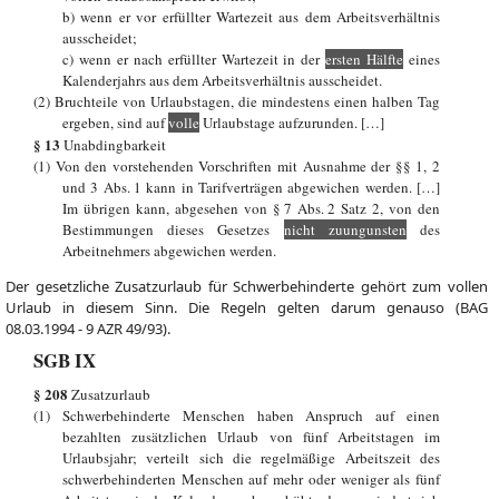
b) wenn er vor erfüllter Wartezeit aus dem Arbeitsverhältnis
ausscheidet;
c) wenn er nach erfüllter Wartezeit in der
ersten Hälfte
eines
Kalenderjahrs aus dem Arbeitsverhältnis ausscheidet.
(2) Bruchteile von Urlaubstagen, die mindestens einen halben Tag
ergeben, sind auf
volle
Urlaubstage aufzurunden. […]
§ 13
Unabdingbarkeit
(1) Von den vorstehenden Vorschriften mit Ausnahme der §§ 1, 2
und 3 Abs. 1 kann in Tarifverträgen abgewichen werden. […]
Im übrigen kann, abgesehen von § 7 Abs. 2 Satz 2, von den
Bestimmungen dieses Gesetzes
nicht zuungunsten
des
Arbeitnehmers abgewichen werden.
Der gesetzliche Zusatzurlaub für Schwerbehinderte gehört zum vollen
Urlaub in diesem Sinn. Die Regeln gelten darum genauso (BAG
08.03.1994 - 9 AZR 49/93).
SGB IX
§ 208
Zusatzurlaub
(1) Schwerbehinderte Menschen haben Anspruch auf einen
bezahlten zusätzlichen Urlaub von fünf Arbeitstagen im
Urlaubsjahr; verteilt sich die regelmäßige Arbeitszeit des
schwerbehinderten Menschen auf mehr oder weniger als fünf