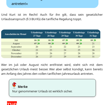
antreten!«
Und Kurt ist im Recht! Auch für ihn gilt, dass sein gesetzlicher
Urlaubsanspruch (§ 3 BUrlG) die tarifliche Regelung toppt.
Urlaubstage
Urlaubstage
Urlaubstage
Urlaubstage
Urlaubstage
Ausscheiden im Monat
27 Tage
28 Tage
29 Tage
30 Tage
31 Tage
20
20
20
20
20
Juli
16
16
17
18
18
20
20
20
20
August
17
18
19
19
21
September
20
21
22
23
23
Oktober
23
23
24
25
26
November
25
26
27
28
28
Dezember
26
27
29
30
31
Wer im Juli oder August nicht entfristet wird, steht sich mit dem
gesetzlichen Urlaub meist besser. Wer aber selbst kündigt, kann bereits
am Anfang des Jahres den vollen tariflichen Jahresurlaub antreten.
Merke
Nur genommener Urlaub ist wirklich sicher.
TVöD