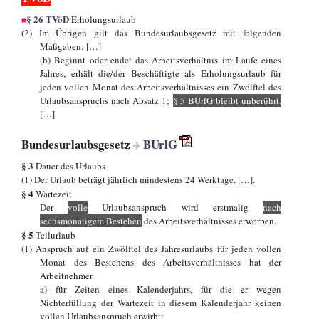
§ 26 TVöD
Erholungsurlaub
(2) Im Übrigen gilt das Bundesurlaubsgesetz mit folgenden
Maßgaben: […]
(b) Beginnt oder endet das Arbeitsverhältnis im Laufe eines
Jahres, erhält die/der Beschäftigte als Erholungsurlaub für
jeden vollen Monat des Arbeitsverhältnisses ein Zwölftel des
Urlaubsanspruchs nach Absatz 1;
§ 5 BUrlG bleibt unberührt.
[…]
Bundesurlaubsgesetz
BUrlG
§ 3
Dauer des Urlaubs
(1) Der Urlaub beträgt jährlich mindestens 24 Werktage. […].
§ 4
Wartezeit
Der
volle
Urlaubsanspruch wird erstmalig
nach
sechsmonatigem Bestehen
des Arbeitsverhältnisses erworben.
§ 5
Teilurlaub
(1) Anspruch auf ein Zwölftel des Jahresurlaubs für jeden vollen
Monat des Bestehens des Arbeitsverhältnisses hat der
Arbeitnehmer
a) für Zeiten eines Kalenderjahrs, für die er wegen
Nichterfüllung der Wartezeit in diesem Kalenderjahr keinen
vollen Urlaubsanspruch erwirbt;