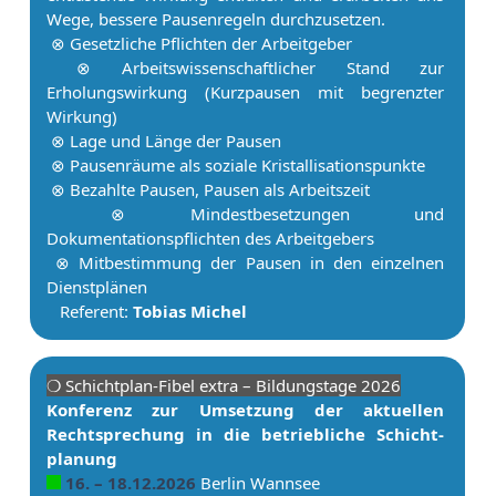
Wege, bessere Pau­senregeln durchzusetzen.
⊗ Gesetzliche Pflichten der Ar­beit­ge­ber
⊗ Ar­beitswissenschaftlicher Stand zur
Erholungswirkung (Kurzpausen mit begrenzter
Wirkung)
⊗ Lage und Länge der Pau­sen
⊗ Pau­senräume als soziale Kristallisationspunkte
⊗ Bezahlte Pau­sen, Pau­sen als Ar­beits­zeit
⊗ Mindestbesetzungen und
Dokumentationspflichten des Ar­beit­ge­bers
⊗ Mit­be­stim­mung der Pau­sen in den einzelnen
Dienstplänen
Referent:
Tobias Michel
❍ Schicht­plan-Fibel extra – Bildungstage 2026
Konferenz zur Umsetzung der aktuellen
Rechtsprechung in die betriebliche Schicht­
planung
16. – 18.12.2026
Berlin Wannsee