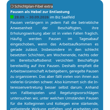
❍ Schicht­plan-Fibel extra
Pau­sen als Hebel zur Entlastung
28.09. – 30.09.2026
im Biz Saalfeld
Pau­sen verlängern in jedem Fall die betriebliche
Anwesenheit der Beschäftigten, ihre
Erholungswirkung aber ist in vielen Fällen fraglich.
Häufig werden Pau­sen im Tagesabauf
eingeschoben, wenn das Ar­beitsaufkommen es
gerade zulässt. Insbesondere in den schlecht
besetzten Schichten, am Wochenende, nachts oder
im Bereitschaftsdienst verzichten Beschäftigte
bereitwillig auf ihre Pau­sen. Deshalb empfielt die
Ar­beitswissenschaft Ar­beit­ge­bern, geregelte Pau­sen
zu organisieren. Das aber fällt vielen von ihnen aus
vielerlei Gründen schwer. Also kümmert sich die In­
ter­es­sen­ver­tre­tung besser selbst darum. Anhand
von Fallbeispielen und Regelungsvorschlägen
untersuchen wir, unter welchen Umständen Pau­sen
für die Kolleginnen und Kollegen eine stärkende,
entlastende Wirkung entfalten und erarbeiten uns