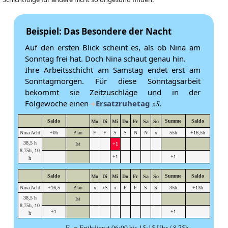
Beispiel: Das Besondere der Nacht
Auf den ersten Blick scheint es, als ob Nina am
Sonntag frei hat. Doch Nina schaut genau hin.
Ihre Arbeitsschicht am Samstag endet erst am
Sonntagmorgen. Für diese Sonntagsarbeit
bekommt sie Zeitzuschläge und in der
Folgewoche einen
Ersatzruhetag
xS
.
Saldo
Summe
Saldo
Mo
Di
Mi
Do
Fr
Sa
So
Nina Acht
+0h
Plan
F
F
S
S
N
N
x
55h
+16,5h
38,5 h
Ist
+1
8,75h, 10
+1
+1
h
Saldo
Summe
Saldo
Mo
Di
Mi
Do
Fr
Sa
So
Nina Acht
+16,5
Plan
x
xS
x
F
F
S
S
35h
+13h
38,5 h
Ist
8,75h, 10
+1
+1
h
F = Frühdienst 06:00 bis 15:15 Uhr / 8,75h