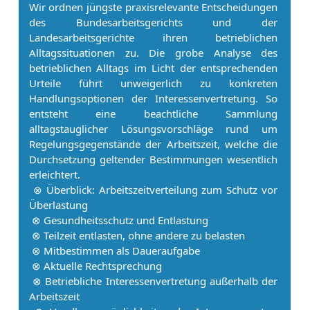
Wir ordnen jüngste praxisrelevante Entscheidungen
des Bundesarbeitsgerichts und der
Landesarbeitsgerichte ihren betrieblichen
Alltagssituationen zu. Die grobe Analyse des
betrieblichen Alltags im Licht der entsprechenden
Urteile führt unweigerlich zu konkreten
Handlungsoptionen der In­ter­es­sen­ver­tre­tung. So
entsteht eine beachtliche Sammlung
alltagstauglicher Lösungsvorschläge rund um
Regelungsgegenstände der Ar­beits­zeit, welche die
Durchsetzung geltender Bestimmungen wesentlich
erleichtert.
⊗ Überblick: Ar­beits­zeitverteilung zum Schutz vor
Überlastung
⊗ Gesundheitsschutz und Entlastung
⊗ Teilzeit entlasten, ohne andere zu belasten
⊗ Mitbestimmen als Daueraufgabe
⊗ Aktuelle Rechtsprechung
⊗ Betriebliche In­ter­es­sen­ver­tre­tung außerhalb der
Ar­beits­zeit