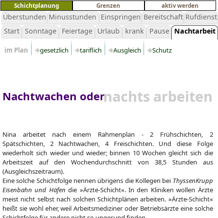
Schichtplanung
Grenzen
aktiv werden
Überstunden
Minusstunden
Einspringen
Bereitschaft
Rufdienst
Start
Sonntage
Feiertage
Urlaub
krank
Pause
Nachtarbeit
im Plan
gesetzlich
tariflich
Ausgleich
Schutz
nachts arbeiten
Nachtwachen oder
Nina arbeitet nach einem Rahmenplan - 2 Frühschichten, 2
Spätschichten, 2 Nachtwachen, 4 Freischichten. Und diese Folge
wiederholt sich wieder und wieder; binnen 10 Wochen gleicht sich die
Arbeitszeit auf den Wochendurchschnitt von 38,5 Stunden aus
(Ausgleichszeitraum).
Eine solche Schichtfolge nennen übrigens die Kollegen bei
ThyssenKrupp
Eisenbahn und Häfen
die »Ärzte-Schicht«. In den Kliniken wollen Ärzte
meist nicht selbst nach solchen Schichtplänen arbeiten. »Ärzte-Schicht«
heißt sie wohl eher, weil Arbeitsmediziner oder Betriebsärzte eine solche
Schichtfolge für andere nicht so ungesund finden.