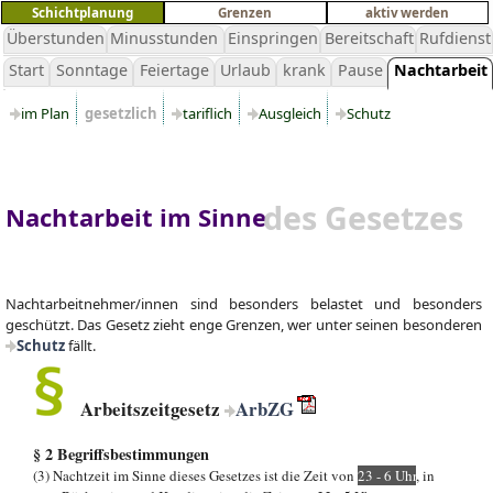
Schichtplanung
Grenzen
aktiv werden
Überstunden
Minusstunden
Einspringen
Bereitschaft
Rufdienst
Start
Sonntage
Feiertage
Urlaub
krank
Pause
Nachtarbeit
im Plan
gesetzlich
tariflich
Ausgleich
Schutz
des Gesetzes
Nachtarbeit im Sinne
Nachtarbeitnehmer/innen sind besonders belastet und besonders
geschützt. Das Gesetz zieht enge Grenzen, wer unter seinen besonderen
Schutz
fällt.
Arbeitszeitgesetz
ArbZG
§ 2 Begriffsbestimmungen
(3) Nachtzeit im Sinne dieses Gesetzes ist die Zeit von
23 - 6 Uhr
, in