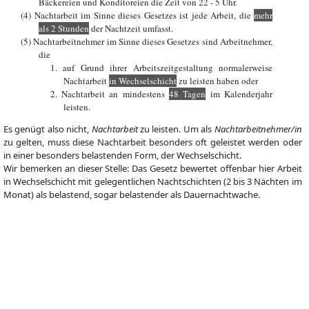
Bäckereien und Konditoreien die Zeit von 22 - 5 Uhr.
(4) Nachtarbeit im Sinne dieses Gesetzes ist jede Arbeit, die
mehr
als 2 Stunden
der Nachtzeit umfasst.
(5) Nachtarbeitnehmer im Sinne dieses Gesetzes sind Arbeitnehmer,
die
1. auf Grund ihrer Arbeitszeitgestaltung normalerweise
Nachtarbeit
in Wechselschicht
zu leisten haben oder
2. Nachtarbeit an mindestens
48 Tagen
im Kalenderjahr
leisten.
Es genügt also nicht,
Nachtarbeit
zu leisten. Um als
Nachtarbeitnehmer/in
zu gelten, muss diese Nachtarbeit besonders oft geleistet werden oder
in einer besonders belastenden Form, der Wechselschicht.
Wir bemerken an dieser Stelle: Das Gesetz bewertet offenbar hier Arbeit
in Wechselschicht mit gelegentlichen Nachtschichten (2 bis 3 Nächten im
Monat) als belastend, sogar belastender als Dauernachtwache.