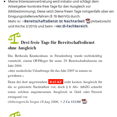
Meine Interessenvertretung wird initiativ und schlägt dem
Arbeitgeber konkrete freie Tage für den Ausgleich vor
(Mitbestimmung). Diese setzt Deine freien Tage nötigenfalls über ein
Einigungsstellenverfahren (§ 76 BetrVG) durch.
Mehr in:
Bereitschaftsdienst ist Nachtarbeit
(Arbeitsrecht
und Kirche 2/2010) und beim
ver.di-Fachbereich
.
Drei freie Tage für Bereitschaftsdienst
ohne Ausgleich
Das Bethesda Krankenhaus in Freudenberg wurde rechtskräftig
verurteilt, einem OP-Pfleger für seine 29 Bereitschaftsdienste im
Jahr 2004
»drei zusätzliche Urlaubstage für das Jahr 2005 in natura zu
gewähren.«
BAT-KF
Denn der dort angewendete
sieht keinen Ausgleich für
die so geleistete Nachtarbeit vor; doch § 6 Abs. ArbZG schreibt
einen solchen angemessenen Ausgleich in Geld oder Freizeit
zwingend vor.
(Arbeitsgericht Siegen 18.Aug 2006,
2 Ca 331/06
)