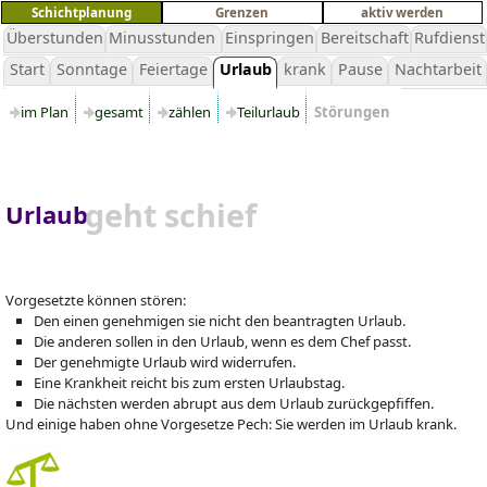
Schichtplanung
Grenzen
aktiv werden
Überstunden
Minusstunden
Einspringen
Bereitschaft
Rufdienst
Start
Sonntage
Feiertage
Urlaub
krank
Pause
Nachtarbeit
im Plan
gesamt
zählen
Teilurlaub
Störungen
geht schief
Urlaub
Vorgesetzte können stören:
Den einen genehmigen sie nicht den beantragten Urlaub.
Die anderen sollen in den Urlaub, wenn es dem Chef passt.
Der genehmigte Urlaub wird widerrufen.
Eine Krankheit reicht bis zum ersten Urlaubstag.
Die nächsten werden abrupt aus dem Urlaub zurückgepfiffen.
Und einige haben ohne Vorgesetze Pech: Sie werden im Urlaub krank.