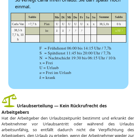
einmal.
Saldo
Summe
Saldo
Mo
Di
Mi
Do
Fr
Sa
So
Carla Van
+7,7 h
Plan
U
U
U
U
U
x
x
38,5,1h
0 h
38,5 h
k
k
?
?
?
+5U !
Ist
7,7 h, 10
h
F = Frühdienst 06:00 bis 14:15 Uhr / 7,7h
S = Spätdienst 11:45 bis 20:00 Uhr / 7,7h
N = Nachtschicht 19:30 bis 06:15 Uhr / 10 h
x = Frei
U = Urlaub
u
= Frei im Urlaub
k
= krank
Urlaubserteilung — Kein Rückrufrecht des
Arbeitgebers
Hat der Arbeitgeber den Urlaubszeitpunkt bestimmt und erkrankt der
Arbeitnehmer vor Urlaubsantritt oder während des Urlaubs
arbeitsunfähig, so entfällt dadurch nicht die Verpflichtung des
Arbeitgebers, den Urlaub zu erteilen, wenn der Arbeitnehmer wieder zur