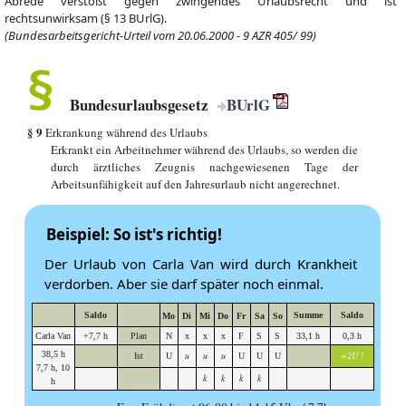
Abrede verstößt gegen zwingendes Urlaubsrecht und ist
rechtsunwirksam (§ 13 BUrlG).
(Bundesarbeitsgericht-Urteil vom 20.06.2000 - 9 AZR 405/ 99)
Bundesurlaubsgesetz
BUrlG
§ 9
Erkrankung während des Urlaubs
Erkrankt ein Arbeitnehmer während des Urlaubs, so werden die
durch ärztliches Zeugnis nachgewiesenen Tage der
Arbeitsunfähigkeit auf den Jahresurlaub nicht angerechnet.
Beispiel: So ist's richtig!
Der Urlaub von Carla Van wird durch Krankheit
verdorben. Aber sie darf später noch einmal.
Saldo
Summe
Saldo
Mo
Di
Mi
Do
Fr
Sa
So
Carla Van
+7,7 h
Plan
N
x
x
x
F
S
S
33,1 h
0,3 h
38,5 h
u
u
u
+2U !
Ist
U
U
U
U
7,7 h, 10
k
k
k
k
h