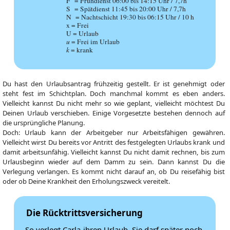
F = Frühdienst 06:00 bis 14:15 Uhr / 7,7h
S = Spätdienst 11:45 bis 20:00 Uhr / 7,7h
N = Nachtschicht 19:30 bis 06:15 Uhr / 10 h
x = Frei
U = Urlaub
u
= Frei im Urlaub
k
= krank
Du hast den Urlaubsantrag frühzeitig gestellt. Er ist genehmigt oder
steht fest im Schichtplan. Doch manchmal kommt es eben anders.
Vielleicht kannst Du nicht mehr so wie geplant, vielleicht möchtest Du
Deinen Urlaub verschieben. Einige Vorgesetzte bestehen dennoch auf
die ursprüngliche Planung.
Doch: Urlaub kann der Arbeitgeber nur Arbeitsfähigen gewähren.
Vielleicht wirst Du bereits vor Antritt des festgelegten Urlaubs krank und
damit arbeitsunfähig. Vielleicht kannst Du nicht damit rechnen, bis zum
Urlausbeginn wieder auf dem Damm zu sein. Dann kannst Du die
Verlegung verlangen. Es kommt nicht darauf an, ob Du reisefähig bist
oder ob Deine Krankheit den Erholungszweck vereitelt.
Die Rücktrittsversicherung
So verlegt Carla ihren Urlaub. Sie darf später noch