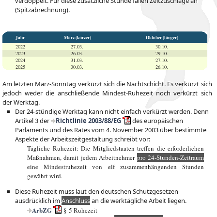
verdoppelt. Für diese zusätzliche Stunde fallen Zeitzuschläge an
(Spitzabrechnung).
Jahr
März (kürzer)
Oktober (länger)
2022
27.03.
30.10.
2023
26.03.
29.10.
2024
31.03.
27.10.
2025
30.03.
26.10.
Am letzten März-Sonntag verkürzt sich die Nachtschicht. Es verkürzt sich
jedoch weder die anschließende Mindest-Ruhezeit noch verkürzt sich
der Werktag.
Der 24-stündige Werktag kann nicht einfach verkürzt werden. Denn
Artikel 3 der
Richtlinie 2003/88/EG
des europäischen
Parlaments und des Rates vom 4. November 2003 über bestimmte
Aspekte der Arbeitszeitgestaltung schreibt vor:
Tägliche Ruhezeit: Die Mitgliedstaaten treffen die erforderlichen
Maßnahmen, damit jedem Arbeitnehmer
pro 24-Stunden-Zeitraum
eine Mindestruhezeit von elf zusammenhängenden Stunden
gewährt wird.
Diese Ruhezeit muss laut den deutschen Schutzgesetzen
ausdrücklich im
Anschluss
an die werktägliche Arbeit liegen.
ArbZG
§ 5 Ruhezeit