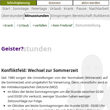
Schichtplanung
Grenzen
aktiv werden
Start
Sonntage
Feiertage
Urlaub
krank
Pause
Nachtarbeit
Überstunden
Minusstunden
Einspringen
Bereitschaft
Rufdienst
krank
Urlaub
verfallen
Kein Freibrief
Zeitumstellung
stunden
Geister?
Konfliktfeld: Wechsel zur Sommerzeit
Seit 1980 sorgen die Umstellungen von der Normalzeit (Winterzeit) auf
die Sommerzeit und umgekehrt für Verwirrung. Denn »künstlich« wird in
der mitteleuropäischen Zeitzone (MEZ)
im März der letzte Sonntagmorgen um die Stunde zwischen 02:00
und 03:00 Uhr verkürzt, weniger Stunden haben weniger
Zeitzuschläge zur Folge.
im Oktober am letzte Sonntagmorgen die Stunde 02:00 - 03:00 Uhr