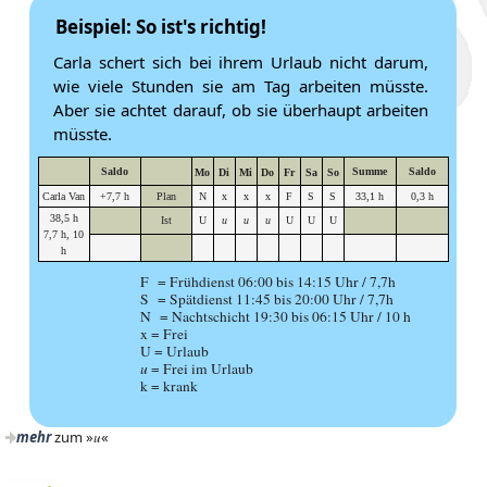
Beispiel: So ist's richtig!
Carla schert sich bei ihrem Urlaub nicht darum,
wie viele Stunden sie am Tag arbeiten müsste.
Aber sie achtet darauf, ob sie überhaupt arbeiten
müsste.
Saldo
Summe
Saldo
Mo
Di
Mi
Do
Fr
Sa
So
Carla Van
+7,7 h
Plan
N
x
x
x
F
S
S
33,1 h
0,3 h
38,5 h
Ist
U
u
u
u
U
U
U
7,7 h, 10
h
F = Frühdienst 06:00 bis 14:15 Uhr / 7,7h
S = Spätdienst 11:45 bis 20:00 Uhr / 7,7h
N = Nachtschicht 19:30 bis 06:15 Uhr / 10 h
x = Frei
U = Urlaub
u
= Frei im Urlaub
k = krank
mehr
zum »
u
«