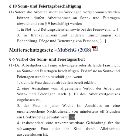
§ 10 Sonn- und Feiertagsbeschäftigung
(1) Sofern die Arbeiten nicht an Werktagen vorgenommen werden
können, dürfen Arbeitnehmer an Sonn- und Feiertagen
abweichend von § 9 beschäftigt werden
1. in Not- und Rettungsdiensten sowie bei der Feuerwehr, […]
3. in Krankenhäusern und anderen Einrichtungen zur
Behandlung, Pflege und Betreuung von Personen, […]
Mutterschutzgesetz
MuSchG (2018)
§ 6 Verbot der Sonn- und Feiertagsarbeit
(1) Der Arbeitgeber darf eine schwangere oder stillende Frau nicht
an Sonn- und Feiertagen beschäftigen. Er darf sie an Sonn- und
Feiertagen nur dann beschäftigen, wenn
1. sich die Frau dazu ausdrücklich bereit erklärt,
2. eine Ausnahme vom allgemeinen Verbot der Arbeit an
Sonn- und Feiertagen nach § 10 des Arbeitszeitgesetzes
zugelassen ist,
3. der Frau in jeder Woche im Anschluss an eine
ununterbrochene Nachtruhezeit von mindestens elf Stunden
ein Ersatzruhetag gewährt wird
und
4. insbesondere eine unverantwortbare Gefährdung für die
schwangere Frau oder ihr Kind durch Alleinarbeit
ausgeschlossen ist.