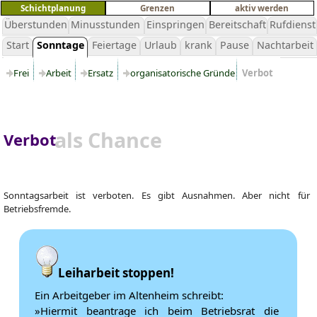
Schichtplanung
Grenzen
aktiv werden
Überstunden
Minusstunden
Einspringen
Bereitschaft
Rufdienst
Start
Sonntage
Feiertage
Urlaub
krank
Pause
Nachtarbeit
Frei
Arbeit
Ersatz
organisatorische Gründe
Verbot
als Chance
Verbot
Sonntagsarbeit ist verboten. Es gibt Ausnahmen. Aber nicht für
Betriebsfremde.
Leiharbeit stoppen!
Ein Arbeitgeber im Altenheim schreibt:
»Hiermit beantrage ich beim Betriebsrat die