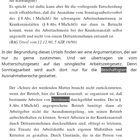
für Schwangere)
Es spricht viel dafür, kann aber für die vorliegende Entscheidung
noch offenbleiben, daß die Ausnahme vom Sonntagsarbeitsverbot
des § 8 Abs. 1 MuSchG für schwangere Arbeitnehmerinnen in
Krankenanstalten (§ 8 Abs. 4 MuSchG) nur dann in Betracht
kommt, wenn die Arbeitnehmerin bei der Krankenanstalt selbst
angestellt und nicht von einem Drittunternehmen entsandt ist.
(BAG Urteil vom 12.12.90, 5 AZR 16/90)
In der Begründung dieses Urteils finden wir eine Argumentation, der wir
nur zu gerne zustimmen. Und wir übertragen sie vom
Mutterschutzgesetz auf das sinngleiche Arbeitszeitgesetz. Denn
Sonntagsarbeit wird auch dort nur für die
Beschäftigten
der
Ausnahmebereiche gestattet.
Der »Schutz der werdenden Mutter braucht nicht zurückzutreten,
wenn der Betrieb, hier die Krankenanstalt, so organisiert ist, daß
bestimmte Arbeiten von
Drittfirmen
durchgeführt werden. Der in §
8 Abs. 4 MuSchG angesprochene Betrieb benötigt dann als
Arbeitgeber nicht die Ausnahmeregelung, um seinen Betrieb
aufrechterhalten zu können. Soweit Arbeiten in der Krankenanstalt
durch Drittunternehmen durchzuführen sind, obliegt es letzteren,
den Einsatz der Arbeitskräfte nach eigenen Maßstäben und
Kriterien zu gestalten. Durch Umstände, die in der Person von