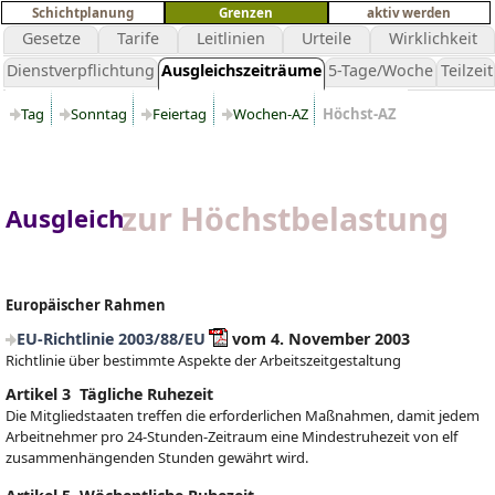
Schichtplanung
Grenzen
aktiv werden
Gesetze
Tarife
Leitlinien
Urteile
Wirklichkeit
Dienstverpflichtung
Ausgleichszeiträume
5-Tage/Woche
Teilzeit
Tag
Sonntag
Feiertag
Wochen-AZ
Höchst-AZ
zur Höchstbelastung
Ausgleich
Europäischer Rahmen
EU-Richtlinie 2003/88/EU
vom 4. November 2003
Richtlinie über bestimmte Aspekte der Arbeitszeitgestaltung
Artikel 3 Tägliche Ruhezeit
Die Mitgliedstaaten treffen die erforderlichen Maßnahmen, damit jedem
Arbeitnehmer pro 24-Stunden-Zeitraum eine Mindestruhezeit von elf
zusammenhängenden Stunden gewährt wird.