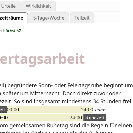
Urteile
Wirklichkeit
szeiträume
5-Tage/Woche
Teilzeit
Höchst-AZ
iertagsarbeit
rell) begründete Sonn- oder Feiertagsruhe beginnt u
 später um Mitternacht. Doch direkt zuvor oder
ezeit. So sind insgesamt mindestens 34 Stunden frei
eit
00:00 24:00
oder
00:00 24:00
Ruhezeit
vom gemeinsamen Ruhetag sind die Regeln für einen