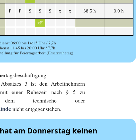
F
F
S
S
S
x
x
38,5 h
0,0 h
xF
ienst 06:00 bis 14:15 Uhr / 7,7h
ienst 11:45 bis 20:00 Uhr / 7,7h
tellung für Feiertagsarbeit (Ersatzruhetag)
ertagsbeschäftigung
s Absatzes 3 ist den Arbeitnehmern
 mit einer Ruhezeit nach § 5 zu
 dem technische oder
ründe
nicht entgegenstehen.
k hat am Donnerstag keinen