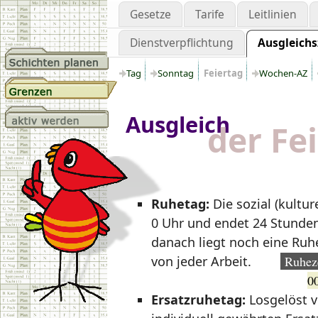
Gesetze
Tarife
Leitlinien
Dienstverpflichtung
Ausgleich
Tag
Sonntag
Feiertag
Wochen-AZ
Ausgleich
der Fe
Ruhetag:
Die sozial (kultu
0 Uhr und endet 24 Stunden
danach liegt noch eine Ruh
von jeder Arbeit.
Ruhez
Ersatzruhetag:
Losgelöst 