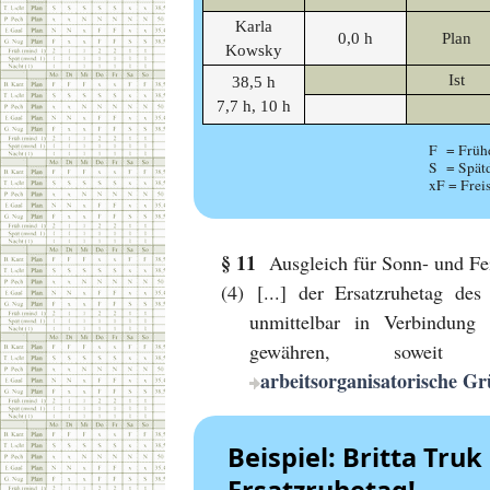
Karla
0,0 h
Plan
Kowsky
Ist
38,5 h
7,7 h, 10 h
F = Frühd
S = Spätd
xF = Freis
§ 11
Ausgleich für Sonn- und Fei
(4) [...] der Ersatzruhetag de
unmittelbar in Verbindung
gewähren, soweit
arbeitsorganisatorische G
Beispiel: Britta Tru
Ersatzruhetag!