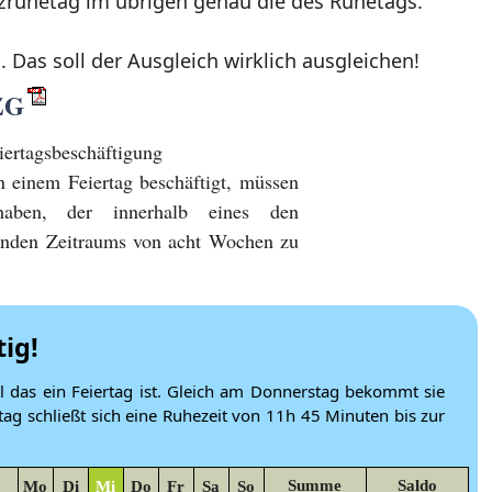
tzruhetag im übrigen genau die des Ruhetags.
 Das soll der Ausgleich wirklich ausgleichen!
ZG
ertagsbeschäftigung
 einem Feiertag beschäftigt, müssen
haben, der innerhalb eines den
ßenden Zeitraums von acht Wochen zu
tig!
l das ein Feiertag ist. Gleich am Donnerstag bekommt sie
etag schließt sich eine Ruhezeit von 11h 45 Minuten bis zur
Summe
Saldo
Mo
Di
Mi
Do
Fr
Sa
So