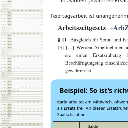
individuell gewährten Ersa
Feiertagsarbeit ist unangenehm.
Arbeitszeitgesetz
Arb
§ 11
Ausgleich für Sonn- und Fei
(3) […] Werden Arbeitnehmer an
sie einen Ersatzruhetag 
Beschäftigungstag einschlie
gewähren ist.
Beispiel: So ist's rich
Karla arbeitet am Mittwoch, obwoh
als Ersatz frei. An diesen Ersatzruh
Spätschicht an.
Saldo