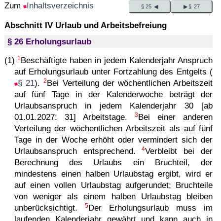
Zum
Inhaltsverzeichnis
§ 25 ◀
▶ § 27
Abschnitt IV Urlaub und Arbeitsbefreiung
§ 26 Erholungsurlaub
1
(1)
Beschäftigte haben in jedem Kalenderjahr Anspruch
auf Erholungsurlaub unter Fortzahlung des Entgelts (
2
§ 21
).
Bei Verteilung der wöchentlichen Arbeitszeit
auf fünf Tage in der Kalenderwoche beträgt der
Urlaubsanspruch in jedem Kalenderjahr 30 [ab
3
01.01.2027: 31] Arbeitstage.
Bei einer anderen
Verteilung der wöchentlichen Arbeitszeit als auf fünf
Tage in der Woche erhöht oder vermindert sich der
4
Urlaubsanspruch entsprechend.
Verbleibt bei der
Berechnung des Urlaubs ein Bruchteil, der
mindestens einen halben Urlaubstag ergibt, wird er
auf einen vollen Urlaubstag aufgerundet; Bruchteile
von weniger als einem halben Urlaubstag bleiben
5
unberücksichtigt.
Der Erholungsurlaub muss im
laufenden Kalenderjahr gewährt und kann auch in