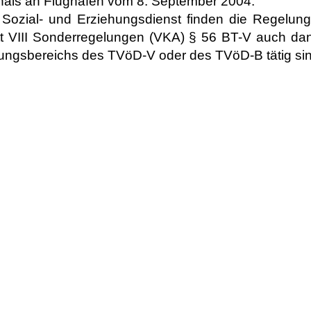
nals an Flughäfen vom 8. September 2004.
m Sozial- und Erziehungsdienst finden die Regelu
tt VIII Sonderregelungen (VKA) § 56 BT-V auch d
ungsbereichs des TVöD-V oder des TVöD-B tätig sin