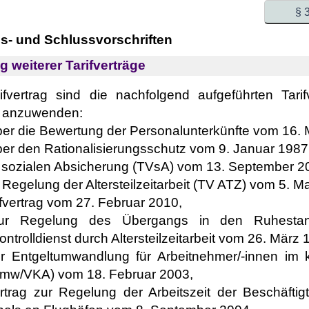
§ 
s- und Schlussvorschriften
 weiterer Tarifverträge
vertrag sind die nachfolgend aufgeführten Tarifv
 anzuwenden:
über die Bewertung der Personalunterkünfte vom 16.
über den Rationalisierungsschutz vom 9. Januar 1987
ur sozialen Absicherung (TVsA) vom 13. September 2
r Regelung der Altersteilzeitarbeit (TV ATZ) vom 5. M
arifvertrag vom 27. Februar 2010,
g zur Regelung des Übergangs in den Ruhest
ntrolldienst durch Altersteilzeitarbeit vom 26. März 
zur Entgeltumwandlung für Arbeitnehmer/-innen im
Umw/VKA) vom 18. Februar 2003,
rtrag zur Regelung der Arbeitszeit der Beschäfti