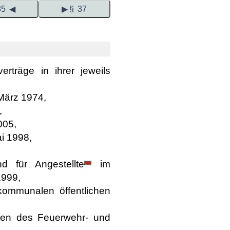
35 ◀
▶ § 37
erträge in ihrer jeweils
 März 1974,
,
005,
ai 1998,
and für
Angestellte
im
1999,
 kommunalen öffentlichen
gten des Feuerwehr- und