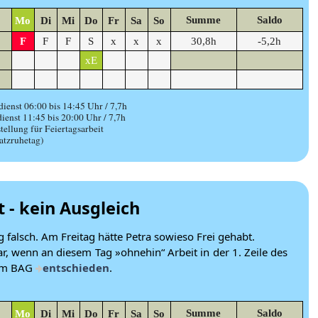
Summe
Saldo
Mo
Di
Mi
Do
Fr
Sa
So
F
F
F
S
x
x
x
30,8h
-5,2h
xE
ienst 06:00 bis 14:45 Uhr / 7,7h
ienst 11:45 bis 20:00 Uhr / 7,7h
tellung für Feiertagsarbeit
ruhetag)
t - kein Ausgleich
 falsch. Am Freitag hätte Petra sowieso Frei gehabt.
ar, wenn an diesem Tag »ohnehin“ Arbeit in der 1. Zeile des
vom BAG
entschieden
.
Summe
Saldo
Mo
Di
Mi
Do
Fr
Sa
So