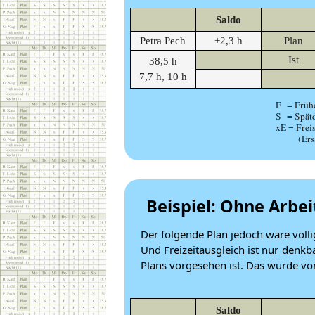
Saldo
Petra Pech
+2,3 h
Plan
Ist
38,5 h
7,7 h, 10 h
F = Frühd
S = Spätd
xE = Freis
(Ersatz
Beispiel: Ohne Arbei
Der folgende Plan jedoch wäre völlig
Und Freizeitausgleich ist nur denkb
Plans vorgesehen ist. Das wurde 
Saldo