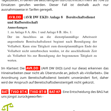
Tageszeiten, in denen die Beschäftigten durchschnittlich mehr als 70% zu
Einsätzen gerufen werden. Dieser Fall ist deshalb auch nur
ausnahmsweise in Tarifen geregelt.
AVR.DD
(AVR DW EKD) Anlage 8 Bereitschaftsdienst
und Rufbereitschaft
Anmerkungen
1. zu Anlage 8 A. Abs. 1 und Anlage 8 B. Abs. 1:
Der im Anschluss an die dienstplanmäßige Arbeitszeit
angeordnete Bereitschaftsdienst beginnt nach Beendigung der
Vollarbeit. Kann eine Tätigkeit zum dienstplanmäßigen Ende der
Vollarbeit nicht unterbrochen werden, ist die anschließende Zeit
als Vollarbeit bis zur Beendigung der begonnenen Tätigkeit zu
werten.
Im Klartext: Die
AVR.DD
(AVR DW EKD) (und nur diese) erkennen das
Hineinarbeiten zwar nicht als Überstunde an, jedoch als »Vollarbeit«. Die
Anordnung zum Bereitschaftsdienst besteht unverändert fort, daher
wird der Anspruch auf Bereitschaftsdienstentgelt nicht gekürzt.
BAT
,
TVöD BT-K
,
TVöD BT-B
,
BAT-KF
: Eine Entscheidung des BAG hat
uns jüngst zurückgeworfen -