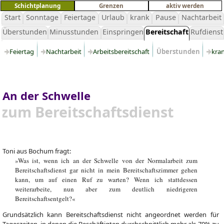
Schichtplanung
Grenzen
aktiv werden
Start
Sonntage
Feiertage
Urlaub
krank
Pause
Nachtarbeit
Überstunden
Minusstunden
Einspringen
Bereitschaft
Rufdienst
Feiertag
Nachtarbeit
Arbeitsbereitschaft
Überstunden
kra
An der Schwelle
zum Bereitschaftsdienst
Toni aus Bochum fragt:
»Was ist, wenn ich an der Schwelle von der Normalarbeit zum
Bereitschaftsdienst gar nicht in mein Bereitschaftszimmer gehen
kann, um auf einen Ruf zu warten? Wenn ich stattdessen
weiterarbeite, nun aber zum deutlich niedrigeren
Bereitschaftsentgelt?«
Grundsätzlich kann Bereitschaftsdienst nicht angeordnet werden für