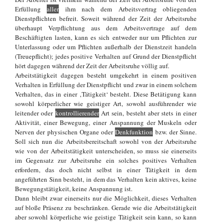
Erfüllung
aller
ihm nach dem Arbeitsvertrag obliegenden
Dienstpflichten befreit. Soweit während der Zeit der Arbeitsruhe
überhaupt Verpflichtung aus dem Arbeitsvertrage auf dem
Beschäftigten lasten, kann es sich entweder nur um Pflichten zur
Unterlassung oder um Pflichten außerhalb der Dienstzeit handeln
(Treuepflicht); jedes positive Verhalten auf Grund der Dienstpflicht
hört dagegen während der Zeit der Arbeitsruhe völlig auf.
Arbeitstätigkeit dagegen besteht umgekehrt in einem positiven
Verhalten in Erfüllung der Dienstpflicht und zwar in einem solchem
Verhalten, das in einer ‚Tätigkeit‘ besteht. Diese Betätigung kann
sowohl körperlicher wie geistiger Art, sowohl ausführender wie
leitender oder
kontrollierender
Art sein, besteht aber stets in einer
Aktivität, einer Bewegung, einer Anspannung der Muskeln oder
Nerven der physischen Organe oder
Denkfunktion
bzw. der Sinne.
Soll sich nun die Arbeitsbereitschaft sowohl von der Arbeitsruhe
wie von der Arbeitstätigkeit unterscheiden, so muss sie einerseits
im Gegensatz zur Arbeitsruhe ein solches positives Verhalten
erfordern, das doch nicht selbst in einer Tätigkeit in dem
angeführten Sinn besteht, in dem das Verhalten kein aktives, keine
Bewegungstätigkeit, keine Anspannung ist.
Dann bleibt zwar einerseits nur die Möglichkeit, dieses Verhalten
auf bloße Präsenz zu beschränken. Gerade wie die Arbeitstätigkeit
aber sowohl körperliche wie geistige Tätigkeit sein kann, so kann