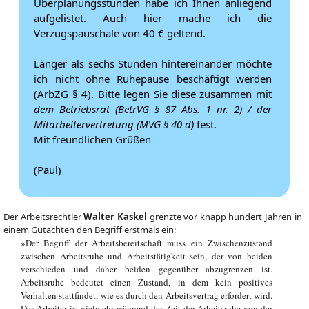
Überplanungsstunden habe ich Ihnen anliegend
aufgelistet. Auch hier mache ich die
Verzugspauschale von 40 € geltend.
Länger als sechs Stunden hintereinander möchte
ich nicht ohne Ruhepause beschäftigt werden
(ArbZG § 4). Bitte legen Sie diese zusammen mit
dem Betriebsrat (BetrVG § 87 Abs. 1 nr. 2) / der
Mitarbeitervertretung (MVG § 40 d)
fest.
Mit freundlichen Grüßen
(Paul)
Der Arbeitsrechtler
Walter Kaskel
grenzte vor knapp hundert Jahren in
einem Gutachten den Begriff erstmals ein:
»Der Begriff der Arbeitsbereitschaft muss ein Zwischenzustand
zwischen Arbeitsruhe und Arbeitstätigkeit sein, der von beiden
verschieden und daher beiden gegenüber abzugrenzen ist.
Arbeitsruhe bedeutet einen Zustand, in dem kein positives
Verhalten stattfindet, wie es durch den Arbeitsvertrag erfordert wird.
Der Arbeiter ist vielmehr während der Zeit der Arbeitsruhe von der