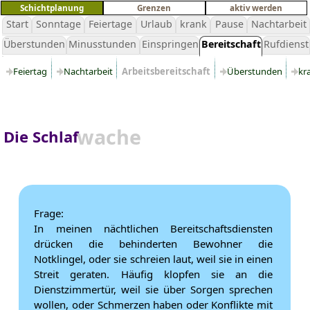
Schichtplanung
Grenzen
aktiv werden
Start
Sonntage
Feiertage
Urlaub
krank
Pause
Nachtarbeit
Überstunden
Minusstunden
Einspringen
Bereitschaft
Rufdienst
Feiertag
Nachtarbeit
Arbeitsbereitschaft
Überstunden
kr
wache
Die Schlaf
Frage:
In meinen nächtlichen Bereitschaftsdiensten
drücken die behinderten Bewohner die
Notklingel, oder sie schreien laut, weil sie in einen
Streit geraten. Häufig klopfen sie an die
Dienstzimmertür, weil sie über Sorgen sprechen
wollen, oder Schmerzen haben oder Konflikte mit