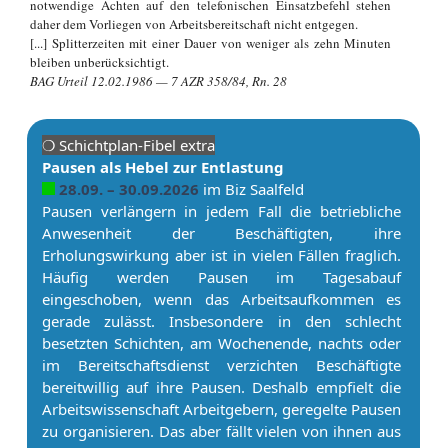
notwendige Achten auf den telefonischen Einsatzbefehl stehen
daher dem Vorliegen von Arbeitsbereitschaft nicht entgegen.
[...] Splitterzeiten mit einer Dauer von weniger als zehn Minuten
bleiben unberücksichtigt.
BAG Urteil 12.02.1986 — 7 AZR 358/84, Rn. 28
❍ Schicht­plan-Fibel extra
Pau­sen als Hebel zur Entlastung
28.09. – 30.09.2026
im Biz Saalfeld
Pau­sen verlängern in jedem Fall die betriebliche
Anwesenheit der Beschäftigten, ihre
Erholungswirkung aber ist in vielen Fällen fraglich.
Häufig werden Pau­sen im Tagesabauf
eingeschoben, wenn das Ar­beitsaufkommen es
gerade zulässt. Insbesondere in den schlecht
besetzten Schichten, am Wochenende, nachts oder
im Bereitschaftsdienst verzichten Beschäftigte
bereitwillig auf ihre Pau­sen. Deshalb empfielt die
Ar­beitswissenschaft Ar­beit­ge­bern, geregelte Pau­sen
zu organisieren. Das aber fällt vielen von ihnen aus