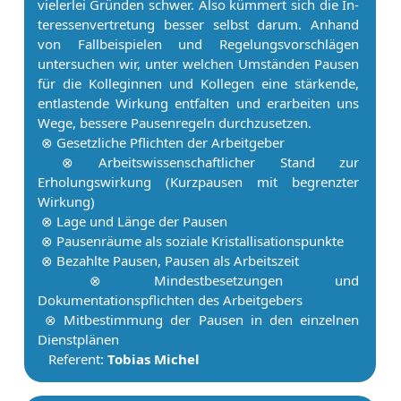
vielerlei Gründen schwer. Also kümmert sich die In­
ter­es­sen­ver­tre­tung besser selbst darum. Anhand
von Fallbeispielen und Regelungsvorschlägen
untersuchen wir, unter welchen Umständen Pau­sen
für die Kolleginnen und Kollegen eine stärkende,
entlastende Wirkung entfalten und erarbeiten uns
Wege, bessere Pau­senregeln durchzusetzen.
⊗ Gesetzliche Pflichten der Ar­beit­ge­ber
⊗ Ar­beitswissenschaftlicher Stand zur
Erholungswirkung (Kurzpausen mit begrenzter
Wirkung)
⊗ Lage und Länge der Pau­sen
⊗ Pau­senräume als soziale Kristallisationspunkte
⊗ Bezahlte Pau­sen, Pau­sen als Ar­beits­zeit
⊗ Mindestbesetzungen und
Dokumentationspflichten des Ar­beit­ge­bers
⊗ Mit­be­stim­mung der Pau­sen in den einzelnen
Dienstplänen
Referent:
Tobias Michel