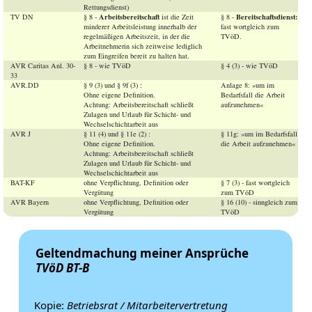
Rettungsdienst)
Arbeitsbereitschaft
Bereitschaftsdienst:
TV DN
§ 8 -
ist die Zeit
§ 8 -
minderer Arbeitsleistung innerhalb der
fast wortgleich zum
regelmäßigen Arbeitszeit, in der die
TVöD.
Arbeitnehmerin sich zeitweise lediglich
zum Eingreifen bereit zu halten hat.
AVR Caritas Anl. 30-
§ 8 - wie TVöD
§ 4 (3) - wie TVöD
33
AVR.DD
§ 9 (3) und § 9f (3) :
Anlage 8: »um im
Ohne eigene Definition.
Bedarfsfall die Arbeit
Achtung: Arbeitsbereitschaft schließt
aufzunehmen«
Zulagen und Urlaub für Schicht- und
Wechselschichtarbeit aus
AVR J
§ 11 (4) und § 11e (2) :
§ 11g: »um im Bedarfsfall
Ohne eigene Definition.
die Arbeit aufzunehmen«
Achtung: Arbeitsbereitschaft schließt
Zulagen und Urlaub für Schicht- und
Wechselschichtarbeit aus
BAT-KF
ohne Verpflichtung, Definition oder
§ 7 (3) - fast wortgleich
Vergütung
zum TVöD
AVR Bayern
ohne Verpflichtung, Definition oder
§ 16 (10) - sinngleich zum
Vergütung
TVöD
Geltendmachung meiner Ansprüche
TVöD BT-B
Kopie:
Betriebsrat / Mitarbeitervertretung