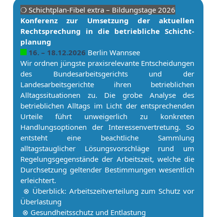
❍ Schicht­plan-Fibel extra – Bildungstage 2026
Konferenz zur Umsetzung der aktuellen
Rechtsprechung in die betriebliche Schicht­
planung
16. – 18.12.2026
Berlin Wannsee
Wir ordnen jüngste praxisrelevante Entscheidungen
des Bundesarbeitsgerichts und der
Landesarbeitsgerichte ihren betrieblichen
Alltagssituationen zu. Die grobe Analyse des
betrieblichen Alltags im Licht der entsprechenden
Urteile führt unweigerlich zu konkreten
Handlungsoptionen der In­ter­es­sen­ver­tre­tung. So
entsteht eine beachtliche Sammlung
alltagstauglicher Lösungsvorschläge rund um
Regelungsgegenstände der Ar­beits­zeit, welche die
Durchsetzung geltender Bestimmungen wesentlich
erleichtert.
⊗ Überblick: Ar­beits­zeitverteilung zum Schutz vor
Überlastung
⊗ Gesundheitsschutz und Entlastung