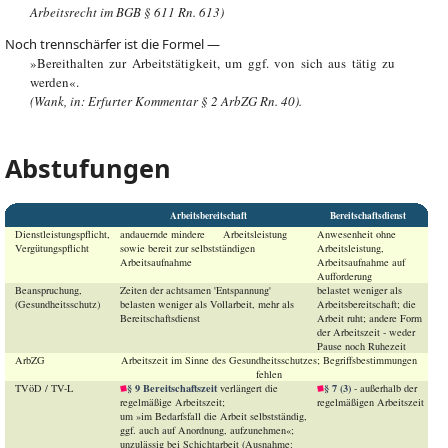
Arbeitsrecht im BGB § 611 Rn. 613)
Noch trennschärfer ist die Formel —
»Bereithalten zur Arbeitstätigkeit, um ggf. von sich aus tätig zu
werden«.
(Wank, in: Erfurter Kommentar § 2 ArbZG Rn. 40).
Abstufungen
Arbeitsbereitschaft
Bereitschaftsdienst
Dienstleistungspflicht,
andauernde mindere Arbeitsleistung
Anwesenheit ohne
Vergütungspflicht
sowie bereit zur selbstständigen
Arbeitsleistung,
Arbeitsaufnahme
Arbeitsaufnahme auf
Aufforderung
Beanspruchung,
Zeiten der achtsamen 'Entspannung'
belastet weniger als
(Gesundheitsschutz)
belasten weniger als Vollarbeit, mehr als
Arbeitsbereitschaft; die
Bereitschaftsdienst
Arbeit ruht; andere Form
der Arbeitszeit - weder
Pause noch Ruhezeit
ArbZG
Arbeitszeit im Sinne des Gesundheitsschutzes; Begriffsbestimmungen
fehlen
§ 9 Bereitschaftszeit
§ 7 (3)
TVöD / TV-L
verlängert die
- außerhalb der
regelmäßige Arbeitszeit;
regelmäßigen Arbeitszeit
um »im Bedarfsfall die Arbeit selbstständig,
ggf. auch auf Anordnung, aufzunehmen«;
unzulässig bei Schichtarbeit (Ausnahme: