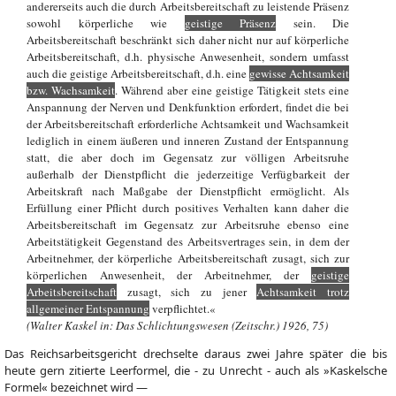
andererseits auch die durch Arbeitsbereitschaft zu leistende Präsenz
sowohl körperliche wie
geistige Präsenz
sein. Die
Arbeitsbereitschaft beschränkt sich daher nicht nur auf körperliche
Arbeitsbereitschaft, d.h. physische Anwesenheit, sondern umfasst
auch die geistige Arbeitsbereitschaft, d.h. eine
gewisse Achtsamkeit
bzw. Wachsamkeit
. Während aber eine geistige Tätigkeit stets eine
Anspannung der Nerven und Denkfunktion erfordert, findet die bei
der Arbeitsbereitschaft erforderliche Achtsamkeit und Wachsamkeit
lediglich in einem äußeren und inneren Zustand der Entspannung
statt, die aber doch im Gegensatz zur völligen Arbeitsruhe
außerhalb der Dienstpflicht die jederzeitige Verfügbarkeit der
Arbeitskraft nach Maßgabe der Dienstpflicht ermöglicht. Als
Erfüllung einer Pflicht durch positives Verhalten kann daher die
Arbeitsbereitschaft im Gegensatz zur Arbeitsruhe ebenso eine
Arbeitstätigkeit Gegenstand des Arbeitsvertrages sein, in dem der
Arbeitnehmer, der körperliche Arbeitsbereitschaft zusagt, sich zur
körperlichen Anwesenheit, der Arbeitnehmer, der
geistige
Arbeitsbereitschaft
zusagt, sich zu jener
Achtsamkeit trotz
allgemeiner Entspannung
verpflichtet.«
(Walter Kaskel in: Das Schlichtungswesen (Zeitschr.) 1926, 75)
Das Reichsarbeitsgericht drechselte daraus zwei Jahre später die bis
heute gern zitierte Leerformel, die - zu Unrecht - auch als »Kaskelsche
Formel« bezeichnet wird —