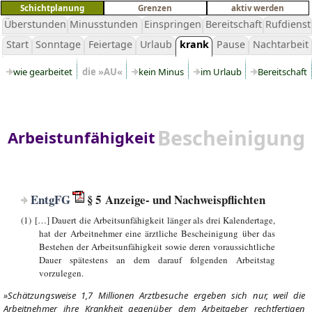
Schichtplanung
Grenzen
aktiv werden
Überstunden
Minusstunden
Einspringen
Bereitschaft
Rufdienst
Start
Sonntage
Feiertage
Urlaub
krank
Pause
Nachtarbeit
wie gearbeitet
die »AU«
kein Minus
im Urlaub
Bereitschaft
Bescheinigung
Arbeistunfähigkeit
EntgFG
§ 5 Anzeige- und Nachweispflichten
(1) […] Dauert die Arbeitsunfähigkeit länger als drei Kalendertage,
hat der Arbeitnehmer eine ärztliche Bescheinigung über das
Bestehen der Arbeitsunfähigkeit sowie deren voraussichtliche
Dauer spätestens an dem darauf folgenden Arbeitstag
vorzulegen.
»Schätzungsweise 1,7 Millionen Arztbesuche ergeben sich nur, weil die
Arbeitnehmer ihre Krankheit gegenüber dem Arbeitgeber rechtfertigen