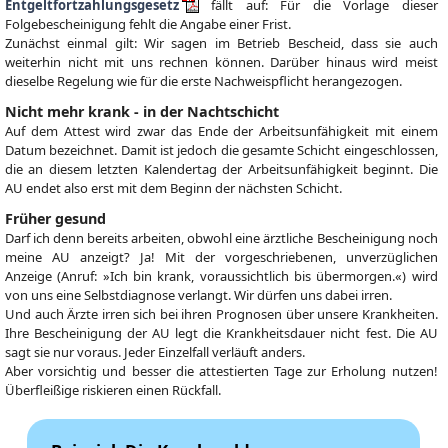
Entgeltfortzahlungsgesetz
fällt auf: Für die Vorlage dieser
Folgebescheinigung fehlt die Angabe einer Frist.
Zunächst einmal gilt: Wir sagen im Betrieb Bescheid, dass sie auch
weiterhin nicht mit uns rechnen können. Darüber hinaus wird meist
dieselbe Regelung wie für die erste Nachweispflicht herangezogen.
Nicht mehr krank - in der Nachtschicht
Auf dem Attest wird zwar das Ende der Arbeitsunfähigkeit mit einem
Datum bezeichnet. Damit ist jedoch die gesamte Schicht eingeschlossen,
die an diesem letzten Kalendertag der Arbeitsunfähigkeit beginnt. Die
AU endet also erst mit dem Beginn der nächsten Schicht.
Früher gesund
Darf ich denn bereits arbeiten, obwohl eine ärztliche Bescheinigung noch
meine AU anzeigt? Ja! Mit der vorgeschriebenen, unverzüglichen
Anzeige (Anruf: »Ich bin krank, voraussichtlich bis übermorgen.«) wird
von uns eine Selbstdiagnose verlangt. Wir dürfen uns dabei irren.
Und auch Ärzte irren sich bei ihren Prognosen über unsere Krankheiten.
Ihre Bescheinigung der AU legt die Krankheitsdauer nicht fest. Die AU
sagt sie nur voraus. Jeder Einzelfall verläuft anders.
Aber vorsichtig und besser die attestierten Tage zur Erholung nutzen!
Überfleißige riskieren einen Rückfall.