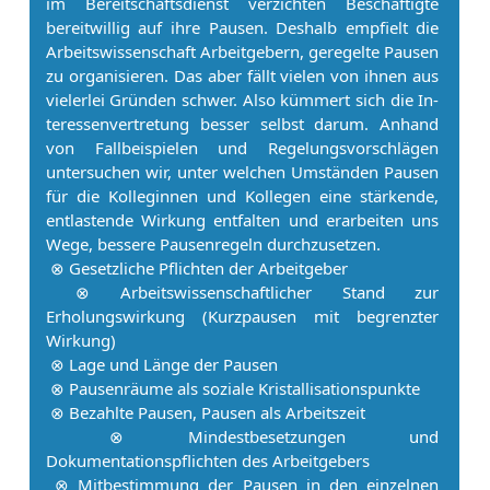
im Bereitschaftsdienst verzichten Beschäftigte
bereitwillig auf ihre Pau­sen. Deshalb empfielt die
Ar­beitswissenschaft Ar­beit­ge­bern, geregelte Pau­sen
zu organisieren. Das aber fällt vielen von ihnen aus
vielerlei Gründen schwer. Also kümmert sich die In­
ter­es­sen­ver­tre­tung besser selbst darum. Anhand
von Fallbeispielen und Regelungsvorschlägen
untersuchen wir, unter welchen Umständen Pau­sen
für die Kolleginnen und Kollegen eine stärkende,
entlastende Wirkung entfalten und erarbeiten uns
Wege, bessere Pau­senregeln durchzusetzen.
⊗ Gesetzliche Pflichten der Ar­beit­ge­ber
⊗ Ar­beitswissenschaftlicher Stand zur
Erholungswirkung (Kurzpausen mit begrenzter
Wirkung)
⊗ Lage und Länge der Pau­sen
⊗ Pau­senräume als soziale Kristallisationspunkte
⊗ Bezahlte Pau­sen, Pau­sen als Ar­beits­zeit
⊗ Mindestbesetzungen und
Dokumentationspflichten des Ar­beit­ge­bers
⊗ Mit­be­stim­mung der Pau­sen in den einzelnen