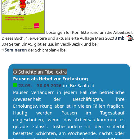
Lösungen für Konflikte rund um die Arbeitszeit
Dieses Buch, 4. erweitere und aktualisierte Auflage März 2020
3 mb!
),
304 Seiten DinA5, gibt es u.a. im ver.di-Bezirk und bei:
Seminaren
der Schichtplan-Fibel
❍ Schicht­plan-Fibel extra
Pau­sen als Hebel zur Entlastung
28.09. – 30.09.2026
im Biz Saalfeld
Pau­sen verlängern in jedem Fall die betriebliche
Anwesenheit der Beschäftigten, ihre
Erholungswirkung aber ist in vielen Fällen fraglich.
Häufig werden Pau­sen im Tagesabauf
eingeschoben, wenn das Ar­beitsaufkommen es
gerade zulässt. Insbesondere in den schlecht
besetzten Schichten, am Wochenende, nachts oder