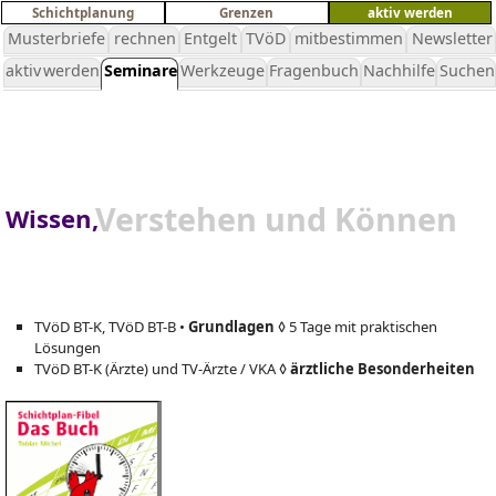
Schichtplanung
Grenzen
aktiv werden
Musterbriefe
rechnen
Entgelt
TVöD
mitbestimmen
Newsletter
aktiv werden
Seminare
Werkzeuge
Fragenbuch
Nachhilfe
Suchen
Verstehen und Können
Wissen,
TVöD BT-K, TVöD BT-B •
Grundlagen
◊ 5 Tage mit praktischen
Lösungen
TVöD BT-K (Ärzte) und TV-Ärzte / VKA ◊
ärztliche Besonderheiten