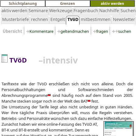
Schichtplanung
Grenzen
aktiv werden
aktiv werden
Seminare
Werkzeuge
Fragenbuch
Nachhilfe
Suchen
Musterbriefe
rechnen
Entgelt
TVöD
mitbestimmen
Newsletter
Übersicht
Kommentare
geltendmachen
fragen
suchen
–intensiv
TVöD
Tariftexte wie der TVöD erschließen sich nicht von alleine. Doch die
Personalbuchhaltungen und Softwareschmieden der
Abrechnungsprogramme
sind häufig noch auf dem Stand von 2005.
Manche stecken sogar noch in der Welt des
BAT
fest.
Die Umsetzung der Tarife liegt also nicht unbedingt in guten Händen.
Wer ihre tägliche Praxis überprüfen will, muss die Regeln verstehen.
Betriebs- und Personalräte wünschen sich dazu einfache Hilfestellungen.
Zunächst haben wir eine online-Fassung des TVöD AT,
BT-K und BT-B erstellt und kommentiert. Denn es
kommt auf den Wortlaut an, auf den Zusammenhang