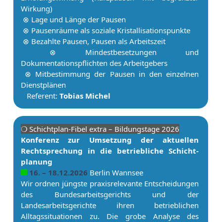
Wirkung)
⊗ Lage und Länge der Pau­sen
⊗ Pau­senräume als soziale Kristallisationspunkte
⊗ Bezahlte Pau­sen, Pau­sen als Ar­beits­zeit
⊗ Mindestbesetzungen und
Dokumentationspflichten des Ar­beit­ge­bers
⊗ Mit­be­stim­mung der Pau­sen in den einzelnen
Dienstplänen
Referent:
Tobias Michel
❍ Schicht­plan-Fibel extra – Bildungstage 2026
Konferenz zur Umsetzung der aktuellen
Rechtsprechung in die betriebliche Schicht­
planung
16. – 18.12.2026
Berlin Wannsee
Wir ordnen jüngste praxisrelevante Entscheidungen
des Bundesarbeitsgerichts und der
Landesarbeitsgerichte ihren betrieblichen
Alltagssituationen zu. Die grobe Analyse des