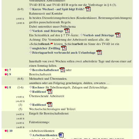
vereinbarten Arbeitsmuster!
TVöD BT-K und TVöD BT-B regeln nur die Vorfesttage in § 6 (3).
Kurze Wechsel - auf Spät folgt Früh?
(6-9)
Rahmenzeit und Korridor
In beiden Dienstleistungsbereichen (Krankenhäuser, Betreuungseinrichtungen)
§ 49 BT-K
greifen pauschalierende Regeln.
§ 49 BT-B
Dabei unterstützt unser Prüfschema
Vorfest- und Feiertage
Vorfest- und Feiertage
Ein Seitenblick auf den § 7 TV-Ärzte:
Achtung: Die Verminderung der Arbeitszeit umfasst alle, die
dienst
arbeit
»Schicht
«
leisten. Schicht
im Sinne des TVöD ist ein
ungleicher Zwilling
.
Feiertagsarbeit verbraucht auch Urlaubstage
Innerhalb von zwei Wochen sollen zwei arbeitsfreie Tage und davon einer auf
einen Sonntag fallen.
§ 7
Bereitschaftsdienst
oder
§ 9
Bereitschaftszeit
(6-8)
Mehrarbeit und Überstunden.
anordnen oder am Folgetag genehmigen, dulden, erwarten …
§ 8
Rechner
(1-6)
für Tabellenentgelt, Zulagen und Zeitzuschläge.
Rufdienst
Überraschende Arbeitszeit
§ 50 BT-K
§ 49a BT-B
Rufdienst
(3)
(5)
Wechselschichtzulagen und Teilzei
Entgelt für Bereitschaftsdienst
§ 46 BT-K
§ 46 BT-B
Faktorisierung<
§ 46 BT-K
§ 46 BT-B
§ 10
>Arbeitszeitkonten
Arbeitszeitkonten