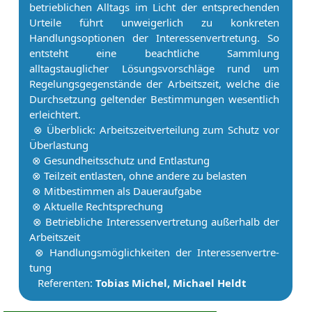
betrieblichen Alltags im Licht der entsprechenden
Urteile führt unweigerlich zu konkreten
Handlungsoptionen der In­ter­es­sen­ver­tre­tung. So
entsteht eine beachtliche Sammlung
alltagstauglicher Lösungsvorschläge rund um
Regelungsgegenstände der Ar­beits­zeit, welche die
Durchsetzung geltender Bestimmungen wesentlich
erleichtert.
⊗ Überblick: Ar­beits­zeitverteilung zum Schutz vor
Überlastung
⊗ Gesundheitsschutz und Entlastung
⊗ Teilzeit entlasten, ohne andere zu belasten
⊗ Mitbestimmen als Daueraufgabe
⊗ Aktuelle Rechtsprechung
⊗ Betriebliche In­ter­es­sen­ver­tre­tung außerhalb der
Ar­beits­zeit
⊗ Handlungsmöglichkeiten der In­ter­es­sen­ver­tre­
tung
Referenten:
Tobias Michel, Michael Heldt