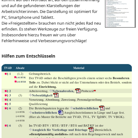
und auf die gefundenen Klarstellungen der
Arbeitsrichter:innen. Die Darstellung ist optimiert für
PC, Smartphone und Tablett.
Die »Freigestellten« brauchen nun nicht jedes Rad neu
erfinden. Es stehen Werkzeuge zur freien Verfügung.
Insbesondere hierzu freuen wir uns über
Fehlerhinweise und Verbesserungsvorschläge!
Hilfen zum Entschlüsseln
TVöD
Absatz
Material
§ 1
(1,2)
Geltungsbereich.
Besonderen
§ 41 BT-K
Der TVöD ordnet die Beschäftigten jeweils einem seiner sechs
Teile
§ 41 BT-B
zu. Dabei blickt er nicht auf das Unternehmen oder den Betrieb, sondern
Einrichtung.
auf die
§ 2
Nebenabreden,
Arbeitsvertrag,
Probezeit
§ 3
Nebentätigkeit
(3)
§ 4
Versetzung, Abordnung, Zuweisung, Personalgestellung
§ 5
Qualifizierung
§ 6
schuldrechtlichen
(2)
Die Betriebsparteien legen die
und
schutzrechtlichen
§ 44 BT-K
Ausgleichszeiträumen in Länge und Lage fest.
§ 48 BT-K
(Hier als Muster für Betriebe mit TVöD, TV-L, TV TgDRV, TV VBGK).
§ 48 BT-B
§ 6
(3)
Im TVöD BT-V / BT-E / BT-F / BT-S und BAT-KF ist der
Ausgleich für Vorfesttage und Feiertage
übersichtlich.
»dienstplanmäßig ausfallen«
ruft nach dem Regelungszweck und nach