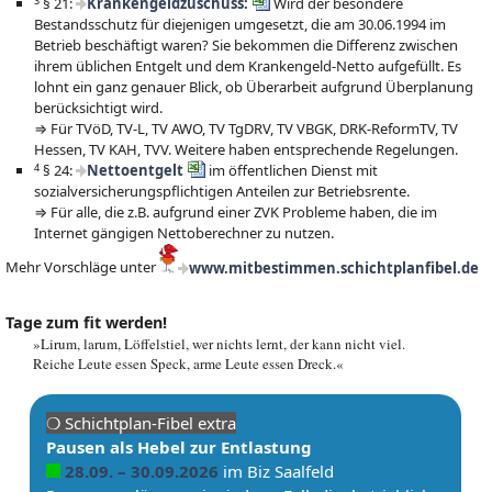
3
§ 21:
Krankengeldzuschuss:
Wird der besondere
Bestandsschutz für diejenigen umgesetzt, die am 30.06.1994 im
Betrieb beschäftigt waren? Sie bekommen die Differenz zwischen
ihrem üblichen Entgelt und dem Krankengeld-Netto aufgefüllt. Es
lohnt ein ganz genauer Blick, ob Überarbeit aufgrund Überplanung
berücksichtigt wird.
⇒ Für TVöD, TV-L, TV AWO, TV TgDRV, TV VBGK, DRK-ReformTV, TV
Hessen, TV KAH, TVV. Weitere haben entsprechende Regelungen.
4
§ 24:
Nettoentgelt
im öffentlichen Dienst mit
sozialversicherungspflichtigen Anteilen zur Betriebsrente.
⇒ Für alle, die z.B. aufgrund einer ZVK Probleme haben, die im
Internet gängigen Nettoberechner zu nutzen.
Mehr Vorschläge unter
www.mitbestimmen.schichtplanfibel.de
Tage zum fit werden!
»Lirum, larum, Löffelstiel, wer nichts lernt, der kann nicht viel.
Reiche Leute essen Speck, arme Leute essen Dreck.«
❍ Schicht­plan-Fibel extra
Pau­sen als Hebel zur Entlastung
28.09. – 30.09.2026
im Biz Saalfeld