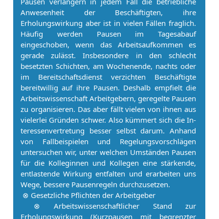
Pau­sen verlängern in jedem Fall die betriebliche
Anwesenheit der Beschäftigten, ihre
Erholungswirkung aber ist in vielen Fällen fraglich.
Häufig werden Pau­sen im Tagesabauf
eingeschoben, wenn das Ar­beitsaufkommen es
gerade zulässt. Insbesondere in den schlecht
besetzten Schichten, am Wochenende, nachts oder
im Bereitschaftsdienst verzichten Beschäftigte
bereitwillig auf ihre Pau­sen. Deshalb empfielt die
Ar­beitswissenschaft Ar­beit­ge­bern, geregelte Pau­sen
zu organisieren. Das aber fällt vielen von ihnen aus
vielerlei Gründen schwer. Also kümmert sich die In­
ter­es­sen­ver­tre­tung besser selbst darum. Anhand
von Fallbeispielen und Regelungsvorschlägen
untersuchen wir, unter welchen Umständen Pau­sen
für die Kolleginnen und Kollegen eine stärkende,
entlastende Wirkung entfalten und erarbeiten uns
Wege, bessere Pau­senregeln durchzusetzen.
⊗ Gesetzliche Pflichten der Ar­beit­ge­ber
⊗ Ar­beitswissenschaftlicher Stand zur
Erholungswirkung (Kurzpausen mit begrenzter