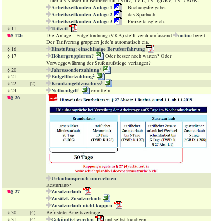
– hier als Muster für Betriebe mit TVöD, TV-L, TV TgDRV, TV VBGK.
Arbeitszeitkonten Anlage 1
– Buchungsfreigabe.
Arbeitszeitkonten Anlage 2
– das Sparbuch.
Arbeitszeitkonten Anlage 3
– Freizeitausgleich.
Teilzeit
§ 11
§ 12b
online
Die Anlage 1 Entgeltordnung (VKA) stellt ver.di umfassend
bereit.
Der Tarifvertrag gruppiert jede/n automatisch ein.
Einstufung: einschlägige Berufserfahrung
§ 16
Höhergruppieren?
§ 17
Oder besser noch warten? Oder
Vorweggewährung der Stufenaufstiege verlangen?
Jahressonderzahlung
1
§ 20
Entgeltfortzahlung
2
§ 21
Krankengeldzuschuss
3
§ 22
(2)
Nettoentgelt
4
§ 24
ermitteln
§ 26
Urlaubanspruch umrechnen
Resturlaub?
§ 27
Zusatzurlaub
Zusätzl. Zusatzurlaub
Zusatzurlaub nicht kappen
§ 30
(4)
Befristete Arbeitsverträge
Gekündigt werden
§ 31
(4)
und selbst kündigen