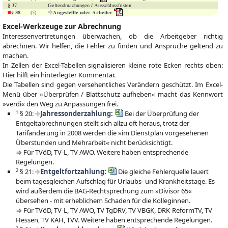
§ 37
Geltendmachungen / Ausschlussfristen
§ 38
Angestellte oder Arbeiter
(5)
Excel-Werkzeuge zur Abrechnung
Interessenvertretungen überwachen, ob die Arbeitgeber richtig
abrechnen. Wir helfen, die Fehler zu finden und Ansprüche geltend zu
machen.
In Zellen der Excel-Tabellen signalisieren kleine rote Ecken rechts oben:
Hier hilft ein hinterlegter Kommentar.
Die Tabellen sind gegen versehentliches Verändern geschützt. Im Excel-
Menü über »Überprüfen / Blattschutz aufheben« macht das Kennwort
»verdi« den Weg zu Anpassungen frei.
1
§ 20:
Jahressonderzahlung:
Bei der Überprüfung der
Entgeltabrechnungen stellt sich allzu oft heraus, trotz der
Tarifänderung in 2008 werden die »im Dienstplan vorgesehenen
Überstunden und Mehrarbeit« nicht berücksichtigt.
⇒ Für TVöD, TV-L, TV AWO. Weitere haben entsprechende
Regelungen.
2
§ 21:
Entgeltfortzahlung:
Die gleiche Fehlerquelle lauert
beim tagesgleichen Aufschlag für Urlaubs- und Krankheitstage. Es
wird außerdem die BAG-Rechtsprechung zum »Divisor 65«
übersehen - mit erheblichem Schaden für die Kolleginnen.
⇒ Für TVöD, TV-L, TV AWO, TV TgDRV, TV VBGK, DRK-ReformTV, TV
Hessen, TV KAH, TVV. Weitere haben entsprechende Regelungen.