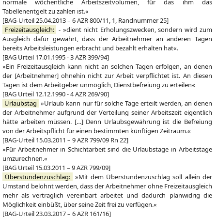
normale wöchentliche Arbeitszeitvolumen, für das ihm das
Tabellenentgelt zu zahlen ist.«
[BAG-Urteil 25.04.2013 – 6 AZR 800/11, 1, Randnummer 25]
Freizeitausgleich:
- »dient nicht Erholungszwecken, sondern wird zum
Ausgleich dafür gewährt, dass der Arbeitnehmer an anderen Tagen
bereits Arbeitsleistungen erbracht und bezahlt erhalten hat«.
[BAG Urteil 17.01.1995 - 3 AZR 399/94]
»Ein Freizeitausgleich kann nicht an solchen Tagen erfolgen, an denen
der [Arbeitnehmer] ohnehin nicht zur Arbeit verpflichtet ist. An diesen
Tagen ist dem Arbeitgeber unmöglich, Dienstbefreiung zu erteilen«
[BAG Urteil 12.12.1990 - 4 AZR 269/90]
Urlaubstag
»Urlaub kann nur für solche Tage erteilt werden, an denen
der Arbeitnehmer aufgrund der Verteilung seiner Arbeitszeit eigentlich
hätte arbeiten müssen. […] Denn Urlaubsgewährung ist die Befreiung
von der Arbeitspflicht für einen bestimmten künftigen Zeitraum.«
[BAG-Urteil 15.03.2011 – 9 AZR 799/09 Rn 22]
»Für Arbeitnehmer in Schichtarbeit sind die Urlaubstage in Arbeitstage
umzurechnen.«
[BAG Urteil 15.03.2011 – 9 AZR 799/09]
Überstundenzuschlag:
»Mit dem Überstundenzuschlag soll allein der
Umstand belohnt werden, dass der Arbeitnehmer ohne Freizeitausgleich
mehr als vertraglich vereinbart arbeitet und dadurch planwidrig die
Möglichkeit einbüßt, über seine Zeit frei zu verfügen.«
[BAG-Urteil 23.03.2017 – 6 AZR 161/16]