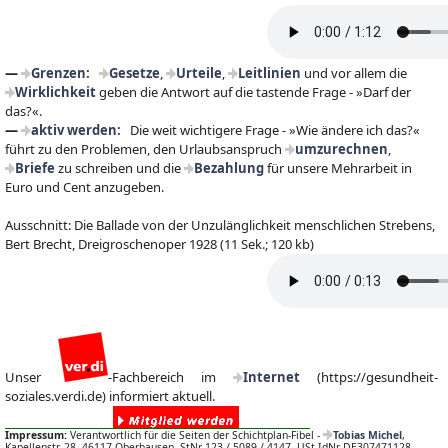
—
Grenzen:
Gesetze
,
Urteile
,
Leitlinien
und vor allem die
Wirklichkeit
geben die Antwort auf die tastende Frage - »Darf der
das?«.
—
aktiv werden:
Die weit wichtigere Frage - »Wie ändere ich das?«
führt zu den Problemen, den Urlaubsanspruch
umzurechnen
,
Briefe
zu schreiben und die
Bezahlung
für unsere Mehrarbeit in
Euro und Cent anzugeben.
Ausschnitt: Die Ballade von der Unzulänglichkeit menschlichen Strebens,
Bert Brecht, Dreigroschenoper 1928 (11 Sek.; 120 kb)
Unser
-Fachbereich im
Internet
(https://gesundheit-
soziales.verdi.de) informiert aktuell.
Impressum:
Verantwortlich für die Seiten der Schichtplan-Fibel -
Tobias Michel
,
Mitmachen und
Kapellenstr. 28, 46117 Oberhausen. StNr 123 / 5089 / 4147. USt-IdNr DE307471128.