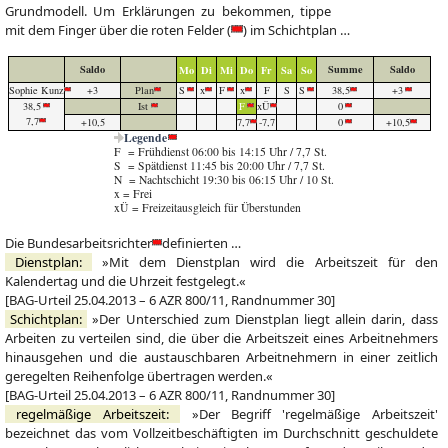
Grundmodell. Um Erklärungen zu bekommen,
tippe
mit dem Finger
über die roten Felder (
) im Schichtplan …
Saldo
Summe
Saldo
Mo
Di
Mi
Do
Fr
Sa
So
Sophie Kunz
+3
Plan
S
x
F
x
F
S
S
38,5
+3
38,5
Ist
F
xÜ
0
7,7
+10,5
7,7
-7,7
0
+10,5
Legende
F = Frühdienst 06:00 bis 14:15 Uhr / 7,7 St.
S = Spätdienst 11:45 bis 20:00 Uhr / 7,7 St.
N = Nachtschicht 19:30 bis 06:15 Uhr / 10 St.
x = Frei
xÜ = Freizeitausgleich für Überstunden
Die
Bundesarbeitsrichter
definierten …
Dienstplan:
»Mit dem Dienstplan wird die Arbeitszeit für den
Kalendertag und die Uhrzeit festgelegt.«
[BAG-Urteil 25.04.2013 – 6 AZR 800/11, Randnummer 30]
Schichtplan:
»Der Unterschied zum Dienstplan liegt allein darin, dass
Arbeiten zu verteilen sind, die über die Arbeitszeit eines Arbeitnehmers
hinausgehen und die austauschbaren Arbeitnehmern in einer zeitlich
geregelten Reihenfolge übertragen werden.«
[BAG-Urteil 25.04.2013 – 6 AZR 800/11, Randnummer 30]
regelmäßige Arbeitszeit:
»Der Begriff 'regelmäßige Arbeitszeit'
bezeichnet das vom Vollzeitbeschäftigten im Durchschnitt geschuldete