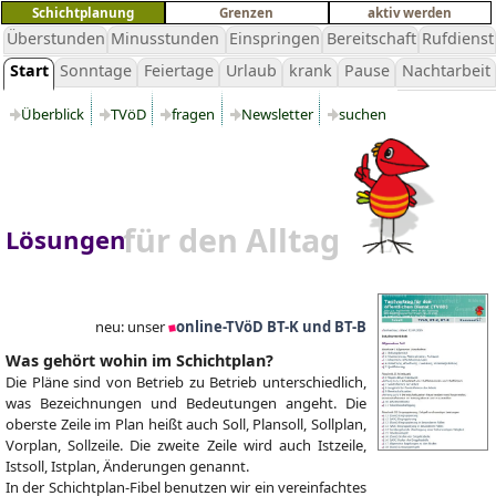
Schichtplanung
Grenzen
aktiv werden
Überstunden
Minusstunden
Einspringen
Bereitschaft
Rufdienst
Start
Sonntage
Feiertage
Urlaub
krank
Pause
Nachtarbeit
Überblick
TVöD
fragen
Newsletter
suchen
für den Alltag
Lösungen
neu: unser
online-TVöD BT-K und BT-B
Was gehört wohin im Schichtplan?
Die Pläne sind von Betrieb zu Betrieb unterschiedlich,
was Bezeichnungen und Bedeutungen angeht. Die
oberste Zeile im Plan heißt auch Soll, Plansoll, Sollplan,
Vorplan, Sollzeile. Die zweite Zeile wird auch Istzeile,
Istsoll, Istplan, Änderungen genannt.
In der Schichtplan-Fibel benutzen wir ein vereinfachtes