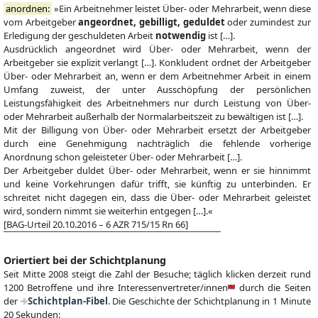
anordnen:
»Ein Arbeitnehmer leistet Über- oder Mehrarbeit, wenn diese
vom Arbeitgeber
angeordnet, gebilligt, geduldet
oder zumindest zur
Erledigung der geschuldeten Arbeit
notwendig
ist […].
Ausdrücklich angeordnet wird Über- oder Mehrarbeit, wenn der
Arbeitgeber sie explizit verlangt […]. Konkludent ordnet der Arbeitgeber
Über- oder Mehrarbeit an, wenn er dem Arbeitnehmer Arbeit in einem
Umfang zuweist, der unter Ausschöpfung der persönlichen
Leistungsfähigkeit des Arbeitnehmers nur durch Leistung von Über-
oder Mehrarbeit außerhalb der Normalarbeitszeit zu bewältigen ist […].
Mit der Billigung von Über- oder Mehrarbeit ersetzt der Arbeitgeber
durch eine Genehmigung nachträglich die fehlende vorherige
Anordnung schon geleisteter Über- oder Mehrarbeit […].
Der Arbeitgeber duldet Über- oder Mehrarbeit, wenn er sie hinnimmt
und keine Vorkehrungen dafür trifft, sie künftig zu unterbinden. Er
schreitet nicht dagegen ein, dass die Über- oder Mehrarbeit geleistet
wird, sondern nimmt sie weiterhin entgegen […].«
[BAG-Urteil 20.10.2016 – 6 AZR 715/15 Rn 66]
Oriertiert bei der Schichtplanung
Seit Mitte 2008 steigt die Zahl der Besuche; täglich klicken derzeit rund
1200 Betroffene und ihre
Interessenvertreter/innen
durch die Seiten
der
Schichtplan-Fibel
. Die Geschichte der Schichtplanung in 1 Minute
20 Sekunden: