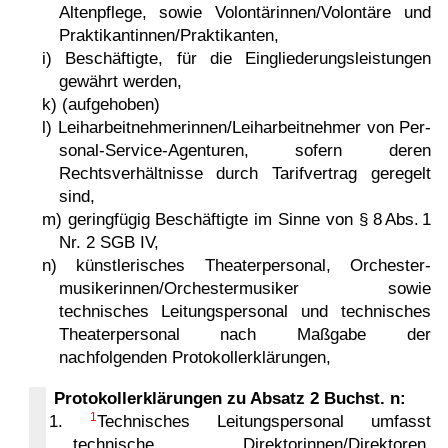
Altenpflege, sowie Volontärin­nen/Volontäre und
Praktikantin­nen/Praktikanten,
i) Beschäftigte, für die Eingliederungsleistungen
gewährt werden,
k) (aufgehoben)
l) Leiharbeitnehmerin­nen/­Leih­arbeit­neh­mer von Per­
so­nal-Ser­vice-Agen­tu­ren, sofern deren
Rechtsverhältnisse durch Tarifvertrag geregelt
sind,
m) geringfügig Beschäftigte im Sinne von § 8 Abs. 1
Nr. 2 SGB IV,
n) künstlerisches Theaterpersonal, Orchester­
musike­rin­nen/­Or­ches­ter­mu­siker sowie
technisches Leitungspersonal und technisches
Theaterpersonal nach Maßgabe der
nachfolgenden Protokollerklärungen,
Protokollerklärungen zu Absatz 2 Buchst. n:
1
1.
Technisches Leitungspersonal umfasst
technische Direktorinnen/­Direktoren,