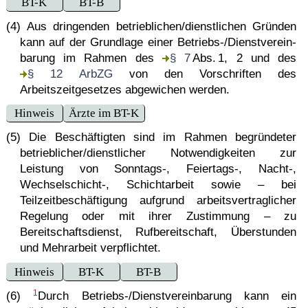
BT-K
BT-B
(4) Aus dringenden betrieblichen/dienstlichen Gründen
kann auf der Grundlage einer Betriebs-/Dienst­ver­ein­
ba­rung im Rahmen des
§ 7
Abs. 1, 2 und des
§ 12 ArbZG
von den Vorschriften des
Arbeitszeitgesetzes abgewichen werden.
Hinweis
Ärzte im BT-K
(5) Die Beschäftigten sind im Rahmen begründeter
betrieblicher/dienstlicher Notwendigkeiten zur
Leistung von Sonntags-, Feiertags-, Nacht-,
Wechselschicht-, Schichtarbeit sowie – bei
Teilzeitbeschäftigung aufgrund arbeitsvertraglicher
Regelung oder mit ihrer Zustimmung – zu
Bereitschaftsdienst, Rufbereitschaft, Überstunden
und Mehrarbeit verpflichtet.
Hinweis
BT-K
BT-B
1
(6)
Durch Betriebs-/Dienst­ver­ein­ba­rung kann ein