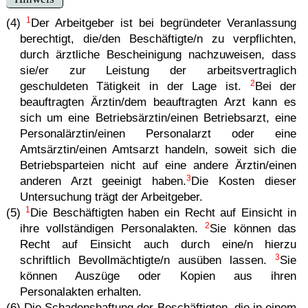
1
(4)
Der Arbeitgeber ist bei begründeter Veranlassung
berechtigt, die/den Beschäftigte/n zu verpflichten,
durch ärztliche Bescheinigung nachzuweisen, dass
sie/er zur Leistung der arbeitsvertraglich
2
geschuldeten Tätigkeit in der Lage ist.
Bei der
beauftragten Ärztin/dem beauftragten Arzt kann es
sich um eine Betriebsärztin/einen Betriebsarzt, eine
Personalärztin/einen Personalarzt oder eine
Amtsärztin/einen Amtsarzt handeln, soweit sich die
Betriebsparteien nicht auf eine andere Ärztin/einen
3
anderen Arzt geeinigt haben.
Die Kosten dieser
Untersuchung trägt der Arbeitgeber.
1
(5)
Die Beschäftigten haben ein Recht auf Einsicht in
2
ihre vollständigen Personalakten.
Sie können das
Recht auf Einsicht auch durch eine/n hierzu
3
schriftlich Bevollmächtigte/n ausüben lassen.
Sie
können Auszüge oder Kopien aus ihren
Personalakten erhalten.
(6) Die Schadenshaftung der Beschäftigten, die in einem